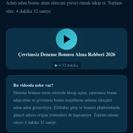
Adım adım bonus alma sürecini görsel olarak takip et. Toplam
süre: 4 dakika 32 saniye.
Çevrimsiz Deneme Bonusu Alma Rehberi 2026
▶ 4:32 dakika
Bu videoda neler var?
Deneme bonusu veren sitelerde hesap açma, yatırımsız bonus
talep etme ve çevrimsiz bonus koşullarını anlama süreçleri
adım adım gösteriliyor. Elitbahis giriş ve benzeri platformlarda
güncel adrese erişim yöntemleri de kapsanıyor. Toplam izleme
süresi 4 dakika 32 saniye.