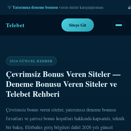
ırımsız deneme bonusu
veren siteler karşılaştırması
🔐 256-bit SS
Telebet
Siteye Git
2026 GÜNCEL REHBER
Çevrimsiz Bonus Veren Siteler —
Deneme Bonusu Veren Siteler ve
Telebet Rehberi
Çevrimsiz bonus veren siteler, yatırımsız deneme bonusu
fırsatları ve şartsız bonus koşulları hakkında kapsamlı, teknik
bir bakış. Elitbahis giriş bilgileri dahil 2026 yılı güncel