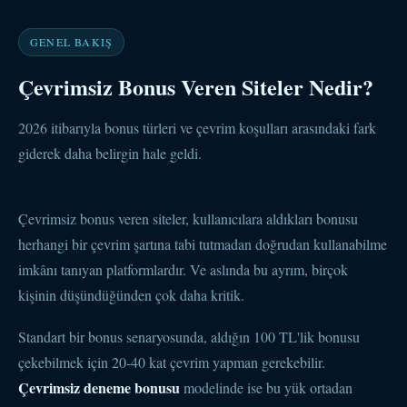
GENEL BAKIŞ
Çevrimsiz Bonus Veren Siteler Nedir?
2026 itibarıyla bonus türleri ve çevrim koşulları arasındaki fark
giderek daha belirgin hale geldi.
Çevrimsiz bonus veren siteler, kullanıcılara aldıkları bonusu
herhangi bir çevrim şartına tabi tutmadan doğrudan kullanabilme
imkânı tanıyan platformlardır. Ve aslında bu ayrım, birçok
kişinin düşündüğünden çok daha kritik.
Standart bir bonus senaryosunda, aldığın 100 TL'lik bonusu
çekebilmek için 20-40 kat çevrim yapman gerekebilir.
Çevrimsiz deneme bonusu
modelinde ise bu yük ortadan