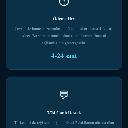
⏱️
Ödeme Hızı
Çevrimsiz bonus kazanımlarının ödenmesi ortalama 4-24 saat
sürer. Bu sürenin tutarlı olması, platformun finansal
sağlamlığının göstergesidir.
4-24 saat
💬
7/24 Canlı Destek
Türkçe dil desteği sunan, yanıt süresi 2 dakikanın altında olan