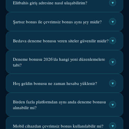
yükümlülük ya hiç yoktur ya da çok düşük tutulur. Yani
Elitbahis giriş adresine nasıl ulaşabilirim?
▼
alınabilen bir bonus türüdür. Ancak bazı platformlar bu
aldığın bonusu doğrudan kullanabilir, kazancını daha kolay
bonusu talep etmeden önce telefon veya kimlik doğrulaması
Elitbahis ve benzeri platformların erişim adresleri zaman
çekebilirsin.
isteyebilir. Bu, kötüye kullanımı önlemek amacıyla yapılan
Şartsız bonus ile çevrimsiz bonus aynı şey midir?
▼
zaman değişebilir. Bu sayfanın en altındaki "Güncel Adres"
standart bir güvenlik adımıdır ve bonusun gerçekliğini
bölümü her gün güncellenmektedir. Alternatif olarak, bu
etkilemez.
Benzer ama tam olarak aynı değil. Şartsız bonus, herhangi
sayfayı favorilere ekleyerek her zaman güncel bağlantıya
Bedava deneme bonusu veren siteler güvenilir midir?
▼
bir koşul öne sürülmeden verilen bonusu ifade eder.
ulaşabilirsin. Arama motorlarında arama yapmak yerine
Çevrimsiz bonus ise özellikle çevrim yükümlülüğünün
doğrudan güvenilir kaynaklara başvurman daha sağlıklı bir
Güvenilirlik, bonusun bedava olup olmamasıyla doğrudan
olmadığı bonusu tanımlar. Bir bonus hem şartsız hem
yöntemdir.
Deneme bonusu 2026'da hangi yeni düzenlemelere
ilişkili değildir. Önemli olan platformun lisans durumu, SSL
▼
çevrimsiz olabilir; bu durumda en kullanıcı dostu bonus
tabi?
sertifikası, ödeme geçmişi ve kullanıcı yorumlarıdır. Bu
türünden bahsediyoruz demektir.
sayfada incelenen güvenilir deneme bonusu siteleri, bu
2026 yılında bonus veren bahis siteleri için şeffaflık
kriterlerin tamamını karşılamaktadır. Yine de herhangi bir
Hoş geldin bonusu ne zaman hesaba yüklenir?
▼
gereksinimleri artırıldı. Özellikle çevrim koşullarının açık
platforma para yatırmadan önce kendi araştırmanı yapmanı
ve anlaşılır biçimde yazılması, bonus süre sınırlarının
Hoş geldin bonusu, ilk yatırımın ardından genellikle
öneririz.
kullanıcıya bildirilmesi ve hesap doğrulama süreçlerinin
Birden fazla platformdan aynı anda deneme bonusu
otomatik olarak hesaba yüklenir. Bu süreç çoğu platformda
▼
hızlandırılması öne çıkan değişiklikler arasında. Bu
alınabilir mi?
anlık gerçekleşir; ancak bazı durumlarda 15-30 dakika
gelişmeler kullanıcı lehine bir tablo çiziyor.
bekleme söz konusu olabilir. Yükleme gerçekleşmezse canlı
Teknik olarak farklı platformlarda ayrı hesaplar açarak
destek hattına başvurmak en hızlı çözümdür.
Mobil cihazdan çevrimsiz bonus kullanılabilir mi?
▼
birden fazla deneme bonusu almak mümkündür. Ancak her