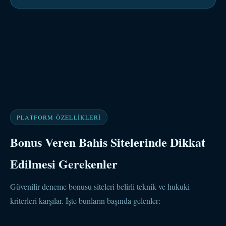
PLATFORM ÖZELLIKLERI
Bonus Veren Bahis Sitelerinde Dikkat
Edilmesi Gerekenler
Güvenilir deneme bonusu siteleri belirli teknik ve hukuki
kriterleri karşılar. İşte bunların başında gelenler: