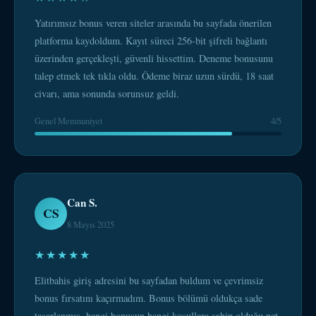
Yatırımsız bonus veren siteler arasında bu sayfada önerilen
platforma kaydoldum. Kayıt süreci 256-bit şifreli bağlantı
üzerinden gerçekleşti, güvenli hissettim. Deneme bonusunu
talep etmek tek tıkla oldu. Ödeme biraz uzun sürdü, 18 saat
civarı, ama sonunda sorunsuz geldi.
Genel Memnuniyet
4/5
Can S.
CS
8 Mayıs 2025
★★★★★
Elitbahis giriş adresini bu sayfadan buldum ve çevrimsiz
bonus fırsatını kaçırmadım. Bonus bölümü oldukça sade
tasarlanmış, hangi bonusun hangi koşullara sahip olduğu net