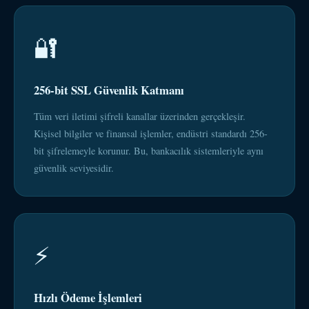
🔐
256-bit SSL Güvenlik Katmanı
Tüm veri iletimi şifreli kanallar üzerinden gerçekleşir.
Kişisel bilgiler ve finansal işlemler, endüstri standardı 256-
bit şifrelemeyle korunur. Bu, bankacılık sistemleriyle aynı
güvenlik seviyesidir.
⚡
Hızlı Ödeme İşlemleri