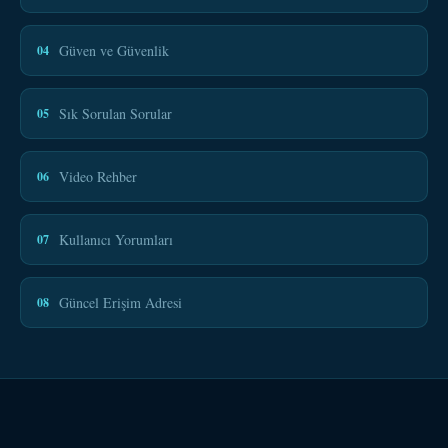
Güven ve Güvenlik
04
Sık Sorulan Sorular
05
Video Rehber
06
Kullanıcı Yorumları
07
Güncel Erişim Adresi
08