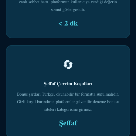
canlı sohbet hattı, platformun kullanıcıya verdiği değerin
somut göstergesidir.
< 2 dk
🔄
Şeffaf Çevrim Koşulları
Bonus şartları Türkçe, okunabilir bir formatta sunulmalıdır.
Gizli koşul barındıran platformlar güvenilir deneme bonusu
siteleri kategorisine girmez.
Şeffaf