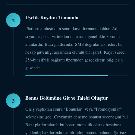
Üyelik Kaydını Tamamla
2
Platforma ulaştıktan sonra kayıt formunu doldur. Ad,
soyad, e-posta ve telefon numarası genellikle zorunlu
alanlardır. Bazı platformlar SMS doğrulaması ister; bu,
hesap güvenliği açısından olumlu bir işaret. Kayıt süreci
256-bit şifreli bağlantı üzerinden gerçekleşir, bilgilerin
güvende.
Bonus Bölümüne Git ve Talebi Oluştur
3
Giriş yaptıktan sonra "Bonuslar" veya "Promosyonlar"
sekmesine geç. Çevrimsiz deneme bonusu seçeneğini bul.
Bazı platformlarda bu bonus otomatik olarak hesabına
yüklenir; bazılarında ise bir talep butonu bulunur. Şartsız