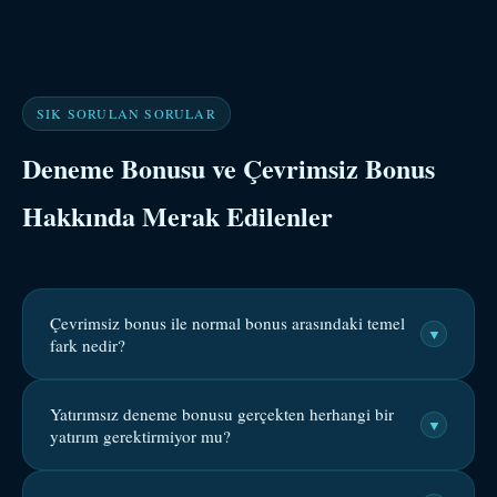
SIK SORULAN SORULAR
Deneme Bonusu ve Çevrimsiz Bonus
Hakkında Merak Edilenler
Çevrimsiz bonus ile normal bonus arasındaki temel
▼
fark nedir?
Normal bir bonusta, kazancını çekebilmek için belirli bir
Yatırımsız deneme bonusu gerçekten herhangi bir
çevrim şartını yerine getirmen gerekir. Bu şart genellikle
▼
yatırım gerektirmiyor mu?
bonus miktarının 20-40 katı kadar işlem hacmine ulaşmak
anlamına gelir. Çevrimsiz bonus modelinde ise bu
Evet, yatırımsız deneme bonusu hesabına para yatırmadan