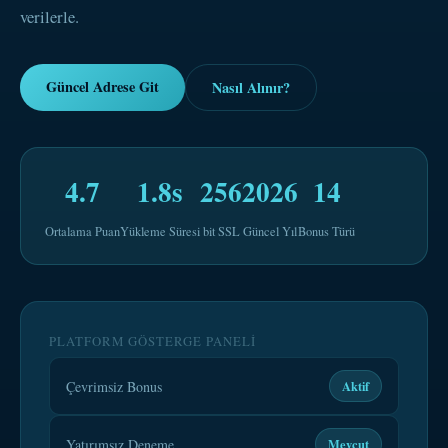
verilerle.
Güncel Adrese Git
Nasıl Alınır?
4.7
1.8s
256
2026
14
Ortalama Puan
Yükleme Süresi
bit SSL
Güncel Yıl
Bonus Türü
PLATFORM GÖSTERGE PANELI
Çevrimsiz Bonus
Aktif
Yatırımsız Deneme
Mevcut