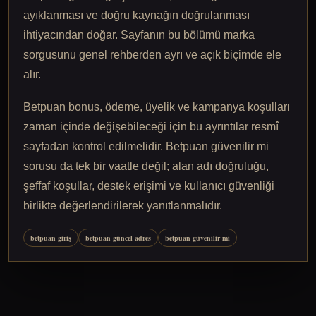
ayıklanması ve doğru kaynağın doğrulanması
ihtiyacından doğar. Sayfanın bu bölümü marka
sorgusunu genel rehberden ayrı ve açık biçimde ele
alır.
Betpuan bonus, ödeme, üyelik ve kampanya koşulları
zaman içinde değişebileceği için bu ayrıntılar resmî
sayfadan kontrol edilmelidir. Betpuan güvenilir mi
sorusu da tek bir vaatle değil; alan adı doğruluğu,
şeffaf koşullar, destek erişimi ve kullanıcı güvenliği
birlikte değerlendirilerek yanıtlanmalıdır.
betpuan giriş
betpuan güncel adres
betpuan güvenilir mi