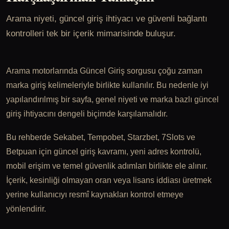
Arama niyeti, güncel giriş ihtiyacı ve güvenli bağlantı
kontrolleri tek bir içerik mimarisinde buluşur.
Arama motorlarında Güncel Giriş sorgusu çoğu zaman
marka giriş kelimeleriyle birlikte kullanılır. Bu nedenle iyi
yapılandırılmış bir sayfa, genel niyeti ve marka bazlı güncel
giriş ihtiyacını dengeli biçimde karşılamalıdır.
Bu rehberde Sekabet, Tempobet, Starzbet, 7Slots ve
Betpuan için güncel giriş kavramı, yeni adres kontrolü,
mobil erişim ve temel güvenlik adımları birlikte ele alınır.
İçerik, kesinliği olmayan oran veya lisans iddiası üretmek
yerine kullanıcıyı resmî kaynakları kontrol etmeye
yönlendirir.