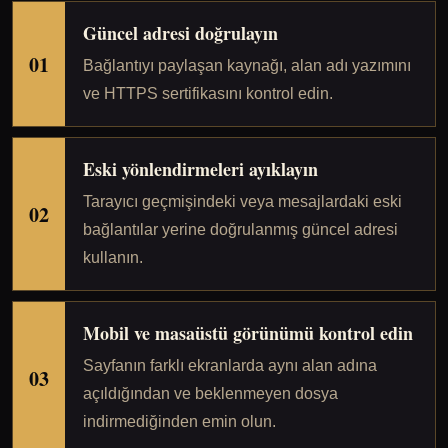
Güncel adresi doğrulayın
01
Bağlantıyı paylaşan kaynağı, alan adı yazımını
ve HTTPS sertifikasını kontrol edin.
Eski yönlendirmeleri ayıklayın
Tarayıcı geçmişindeki veya mesajlardaki eski
02
bağlantılar yerine doğrulanmış güncel adresi
kullanın.
Mobil ve masaüstü görünümü kontrol edin
Sayfanın farklı ekranlarda aynı alan adına
03
açıldığından ve beklenmeyen dosya
indirmediğinden emin olun.