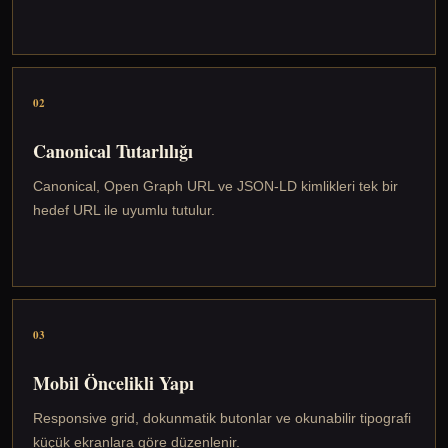
02
Canonical Tutarlılığı
Canonical, Open Graph URL ve JSON-LD kimlikleri tek bir
hedef URL ile uyumlu tutulur.
03
Mobil Öncelikli Yapı
Responsive grid, dokunmatik butonlar ve okunabilir tipografi
küçük ekranlara göre düzenlenir.