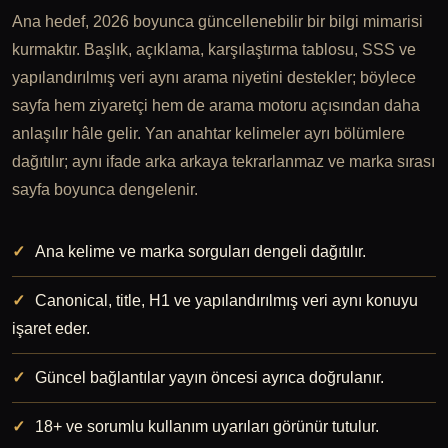
Ana hedef, 2026 boyunca güncellenebilir bir bilgi mimarisi
kurmaktır. Başlık, açıklama, karşılaştırma tablosu, SSS ve
yapılandırılmış veri aynı arama niyetini destekler; böylece
sayfa hem ziyaretçi hem de arama motoru açısından daha
anlaşılır hâle gelir. Yan anahtar kelimeler ayrı bölümlere
dağıtılır; aynı ifade arka arkaya tekrarlanmaz ve marka sırası
sayfa boyunca dengelenir.
Ana kelime ve marka sorguları dengeli dağıtılır.
Canonical, title, H1 ve yapılandırılmış veri aynı konuyu
işaret eder.
Güncel bağlantılar yayın öncesi ayrıca doğrulanır.
18+ ve sorumlu kullanım uyarıları görünür tutulur.