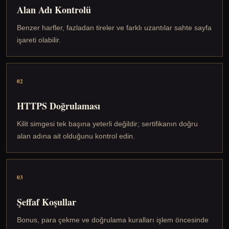
Alan Adı Kontrolü
Benzer harfler, fazladan tireler ve farklı uzantılar sahte sayfa
işareti olabilir.
02
HTTPS Doğrulaması
Kilit simgesi tek başına yeterli değildir; sertifikanın doğru
alan adına ait olduğunu kontrol edin.
03
Şeffaf Koşullar
Bonus, para çekme ve doğrulama kuralları işlem öncesinde