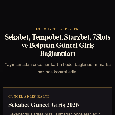
kontrol ilkelerini kullanır. Adres ve kampanya bilgileri
değişebileceğinden yayıncı düzenli kontrol
yapmalıdır.
08 · GÜNCEL ADRESLER
Sekabet, Tempobet, Starzbet, 7Slots
ve Betpuan Güncel Giriş
Bağlantıları
Yayınlamadan önce her kartın hedef bağlantısını marka
bazında kontrol edin.
GÜNCEL ADRES KARTI
Sekabet Güncel Giriş 2026
Sekabet giriş adresini kullanmadan önce alan adını