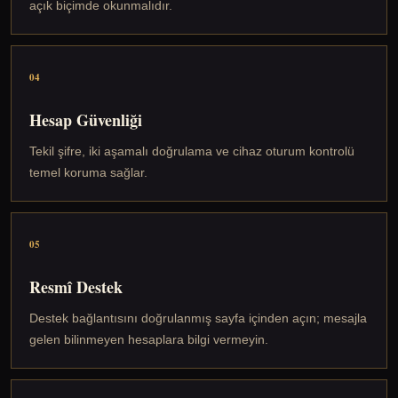
açık biçimde okunmalıdır.
04
Hesap Güvenliği
Tekil şifre, iki aşamalı doğrulama ve cihaz oturum kontrolü
temel koruma sağlar.
05
Resmî Destek
Destek bağlantısını doğrulanmış sayfa içinden açın; mesajla
gelen bilinmeyen hesaplara bilgi vermeyin.