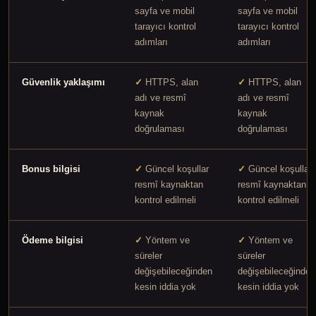
sayfa ve mobil
sayfa ve mobil
tarayıcı kontrol
tarayıcı kontrol
adımları
adımları
Güvenlik yaklaşımı
✓
HTTPS, alan
✓
HTTPS, alan
adı ve resmî
adı ve resmî
kaynak
kaynak
doğrulaması
doğrulaması
Bonus bilgisi
✓
Güncel koşullar
✓
Güncel koşullar
resmî kaynaktan
resmî kaynaktan
kontrol edilmeli
kontrol edilmeli
Ödeme bilgisi
✓
Yöntem ve
✓
Yöntem ve
süreler
süreler
değişebileceğinden
değişebileceğinden
kesin iddia yok
kesin iddia yok