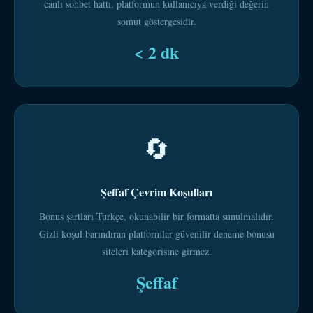
canlı sohbet hattı, platformun kullanıcıya verdiği değerin
somut göstergesidir.
< 2 dk
🔄
Şeffaf Çevrim Koşulları
Bonus şartları Türkçe, okunabilir bir formatta sunulmalıdır.
Gizli koşul barındıran platformlar güvenilir deneme bonusu
siteleri kategorisine girmez.
Şeffaf