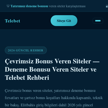
rımsız deneme bonusu
veren siteler karşılaştırması
🔐 256-bit SSL
Telebet
Siteye Git
2026 GÜNCEL REHBER
Çevrimsiz Bonus Veren Siteler —
Deneme Bonusu Veren Siteler ve
Telebet Rehberi
Çevrimsiz bonus veren siteler, yatırımsız deneme bonusu
fırsatları ve şartsız bonus koşulları hakkında kapsamlı, teknik
bir bakış. Elitbahis giriş bilgileri dahil 2026 yılı güncel