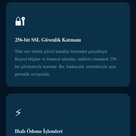
🔐
256-bit SSL Güvenlik Katmanı
Tüm veri iletimi şifreli kanallar üzerinden gerçekleşir.
Kişisel bilgiler ve finansal işlemler, endüstri standardı 256-
bit şifrelemeyle korunur. Bu, bankacılık sistemleriyle aynı
güvenlik seviyesidir.
⚡
Hızlı Ödeme İşlemleri