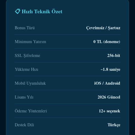
📋 Hızlı Teknik Özet
Çevrimsiz / Şartsız
Bonus Türü
0 TL (deneme)
Minimum Yatırım
256-bit
SSL Şifreleme
~1.8 saniye
Yükleme Hızı
iOS / Android
Mobil Uyumluluk
2026 Güncel
Lisans Yılı
12+ seçenek
Ödeme Yöntemleri
Türkçe
Destek Dili