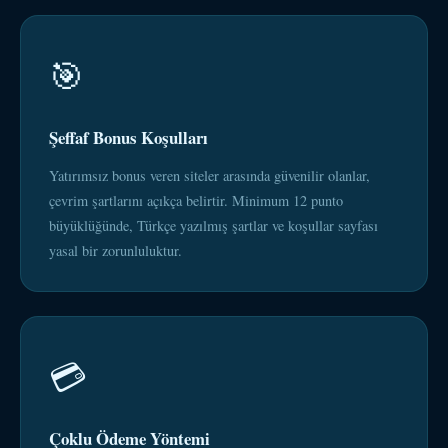
🎯
Şeffaf Bonus Koşulları
Yatırımsız bonus veren siteler arasında güvenilir olanlar,
çevrim şartlarını açıkça belirtir. Minimum 12 punto
büyüklüğünde, Türkçe yazılmış şartlar ve koşullar sayfası
yasal bir zorunluluktur.
💳
Çoklu Ödeme Yöntemi