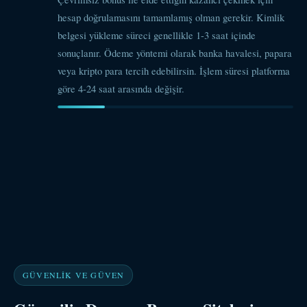
hesap doğrulamasını tamamlamış olman gerekir. Kimlik
belgesi yükleme süreci genellikle 1-3 saat içinde
sonuçlanır. Ödeme yöntemi olarak banka havalesi, papara
veya kripto para tercih edebilirsin. İşlem süresi platforma
göre 4-24 saat arasında değişir.
GÜVENLIK VE GÜVEN