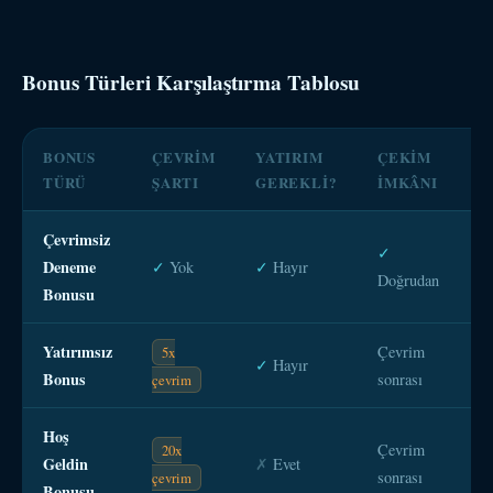
Bonus Türleri Karşılaştırma Tablosu
BONUS
ÇEVRIM
YATIRIM
ÇEKIM
S
TÜRÜ
ŞARTI
GEREKLI?
İMKÂNI
Çevrimsiz
✓
Deneme
✓
Yok
✓
Hayır
7 
Doğrudan
Bonusu
Yatırımsız
Çevrim
1
5x
✓
Hayır
Bonus
sonrası
g
çevrim
Hoş
Çevrim
3
20x
Geldin
✗
Evet
sonrası
g
çevrim
Bonusu