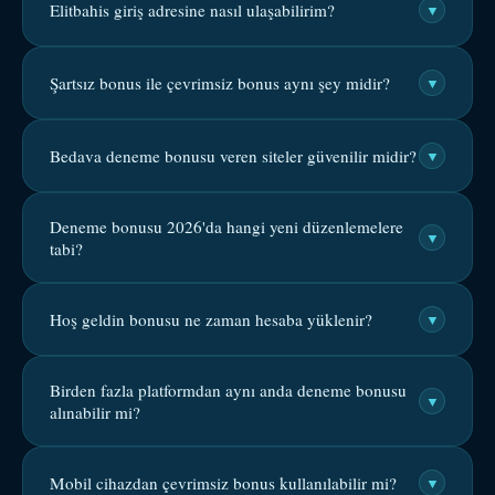
yükümlülük ya hiç yoktur ya da çok düşük tutulur. Yani
Elitbahis giriş adresine nasıl ulaşabilirim?
▼
alınabilen bir bonus türüdür. Ancak bazı platformlar bu
aldığın bonusu doğrudan kullanabilir, kazancını daha kolay
bonusu talep etmeden önce telefon veya kimlik doğrulaması
Elitbahis ve benzeri platformların erişim adresleri zaman
çekebilirsin.
isteyebilir. Bu, kötüye kullanımı önlemek amacıyla yapılan
Şartsız bonus ile çevrimsiz bonus aynı şey midir?
▼
zaman değişebilir. Bu sayfanın en altındaki "Güncel Adres"
standart bir güvenlik adımıdır ve bonusun gerçekliğini
bölümü her gün güncellenmektedir. Alternatif olarak, bu
etkilemez.
Benzer ama tam olarak aynı değil. Şartsız bonus, herhangi
sayfayı favorilere ekleyerek her zaman güncel bağlantıya
Bedava deneme bonusu veren siteler güvenilir midir?
▼
bir koşul öne sürülmeden verilen bonusu ifade eder.
ulaşabilirsin. Arama motorlarında arama yapmak yerine
Çevrimsiz bonus ise özellikle çevrim yükümlülüğünün
doğrudan güvenilir kaynaklara başvurman daha sağlıklı bir
Güvenilirlik, bonusun bedava olup olmamasıyla doğrudan
olmadığı bonusu tanımlar. Bir bonus hem şartsız hem
yöntemdir.
Deneme bonusu 2026'da hangi yeni düzenlemelere
ilişkili değildir. Önemli olan platformun lisans durumu, SSL
▼
çevrimsiz olabilir; bu durumda en kullanıcı dostu bonus
tabi?
sertifikası, ödeme geçmişi ve kullanıcı yorumlarıdır. Bu
türünden bahsediyoruz demektir.
sayfada incelenen güvenilir deneme bonusu siteleri, bu
2026 yılında bonus veren bahis siteleri için şeffaflık
kriterlerin tamamını karşılamaktadır. Yine de herhangi bir
Hoş geldin bonusu ne zaman hesaba yüklenir?
▼
gereksinimleri artırıldı. Özellikle çevrim koşullarının açık
platforma para yatırmadan önce kendi araştırmanı yapmanı
ve anlaşılır biçimde yazılması, bonus süre sınırlarının
Hoş geldin bonusu, ilk yatırımın ardından genellikle
öneririz.
kullanıcıya bildirilmesi ve hesap doğrulama süreçlerinin
Birden fazla platformdan aynı anda deneme bonusu
otomatik olarak hesaba yüklenir. Bu süreç çoğu platformda
▼
hızlandırılması öne çıkan değişiklikler arasında. Bu
alınabilir mi?
anlık gerçekleşir; ancak bazı durumlarda 15-30 dakika
gelişmeler kullanıcı lehine bir tablo çiziyor.
bekleme söz konusu olabilir. Yükleme gerçekleşmezse canlı
Teknik olarak farklı platformlarda ayrı hesaplar açarak
destek hattına başvurmak en hızlı çözümdür.
Mobil cihazdan çevrimsiz bonus kullanılabilir mi?
▼
birden fazla deneme bonusu almak mümkündür. Ancak her