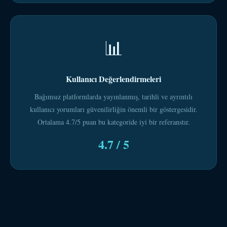
📊
Kullanıcı Değerlendirmeleri
Bağımsız platformlarda yayınlanmış, tarihli ve ayrıntılı
kullanıcı yorumları güvenilirliğin önemli bir göstergesidir.
Ortalama 4.7/5 puan bu kategoride iyi bir referanstır.
4.7 / 5