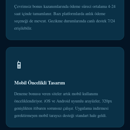
Çevrimsiz bonus kazanımlarında ödeme süreci ortalama 4-24
saat içinde tamamlanır. Bazı platformlarda anlık ödeme
seçeneği de mevcut. Gecikme durumlarında canlı destek 7/24
erişilebilir.
📱
Mobil Öncelikli Tasarım
Deneme bonusu veren siteler artık mobil kullanımı
önceliklendiriyor. iOS ve Android uyumlu arayüzler, 320px
genişlikten itibaren sorunsuz çalışır. Uygulama indirmesi
gerektirmeyen mobil tarayıcı desteği standart hale geldi.