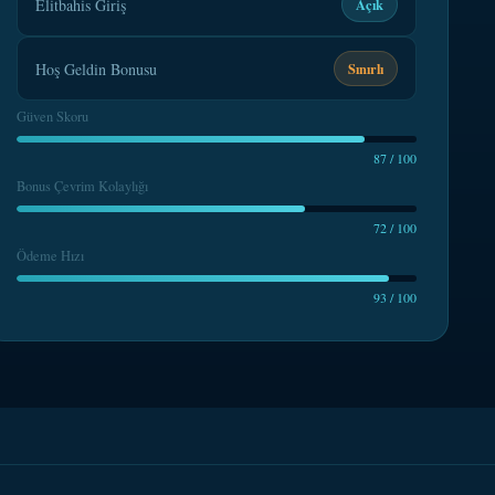
Elitbahis Giriş
Açık
Hoş Geldin Bonusu
Sınırlı
Güven Skoru
87 / 100
Bonus Çevrim Kolaylığı
72 / 100
Ödeme Hızı
93 / 100