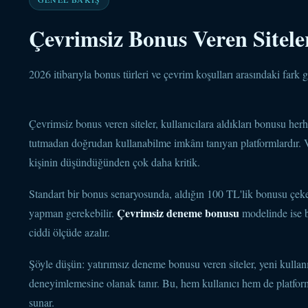
Çevrimsiz Bonus Veren Sitele
2026 itibarıyla bonus türleri ve çevrim koşulları arasındaki fark 
Çevrimsiz bonus veren siteler, kullanıcılara aldıkları bonusu herh
tutmadan doğrudan kullanabilme imkânı tanıyan platformlardır. 
kişinin düşündüğünden çok daha kritik.
Standart bir bonus senaryosunda, aldığın 100 TL'lik bonusu çek
Çevrimsiz deneme bonusu
yapman gerekebilir.
modelinde ise b
ciddi ölçüde azalır.
Şöyle düşün: yatırımsız deneme bonusu veren siteler, yeni kullan
deneyimlemesine olanak tanır. Bu, hem kullanıcı hem de platform 
sunar.