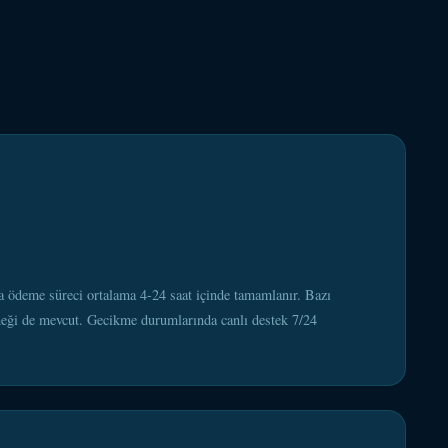
 ödeme süreci ortalama 4-24 saat içinde tamamlanır. Bazı
neği de mevcut. Gecikme durumlarında canlı destek 7/24