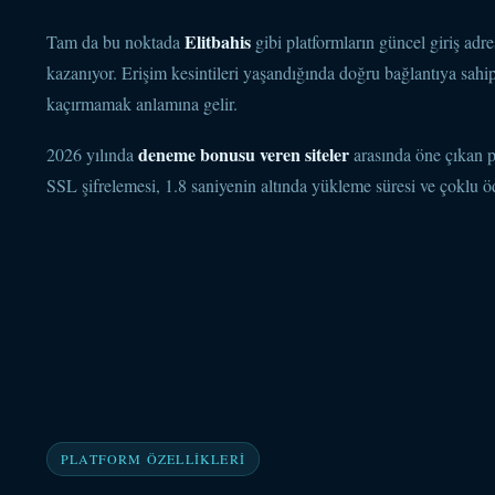
Elitbahis
Tam da bu noktada
gibi platformların güncel giriş adr
kazanıyor. Erişim kesintileri yaşandığında doğru bağlantıya sahip
kaçırmamak anlamına gelir.
deneme bonusu veren siteler
2026 yılında
arasında öne çıkan pl
SSL şifrelemesi, 1.8 saniyenin altında yükleme süresi ve çoklu 
PLATFORM ÖZELLIKLERI