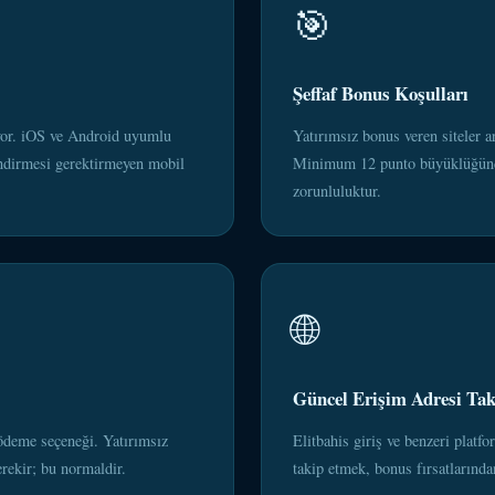
🎯
Şeffaf Bonus Koşulları
iyor. iOS ve Android uyumlu
Yatırımsız bonus veren siteler ar
indirmesi gerektirmeyen mobil
Minimum 12 punto büyüklüğünde,
zorunluluktur.
🌐
Güncel Erişim Adresi Tak
 ödeme seçeneği. Yatırımsız
Elitbahis giriş ve benzeri platf
rekir; bu normaldir.
takip etmek, bonus fırsatlarında