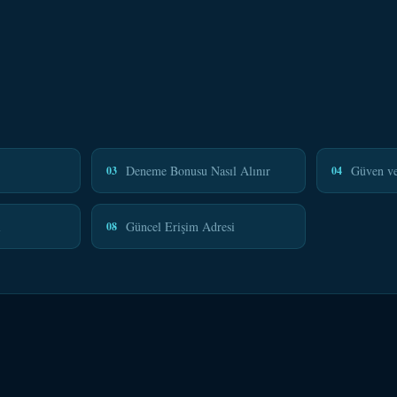
i
Deneme Bonusu Nasıl Alınır
Güven ve
03
04
ı
Güncel Erişim Adresi
08