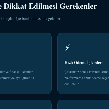
e Dikkat Edilmesi Gerekenler
i karşılar. İşte bunların başında gelenler:
⚡
Hızlı Ödeme İşlemleri
iler ve finansal işlemler,
Çevrimsiz bonus kazanımlarında
stemleriyle aynı güvenlik
platformlarda anlık ödeme seçe
erişilebilir.