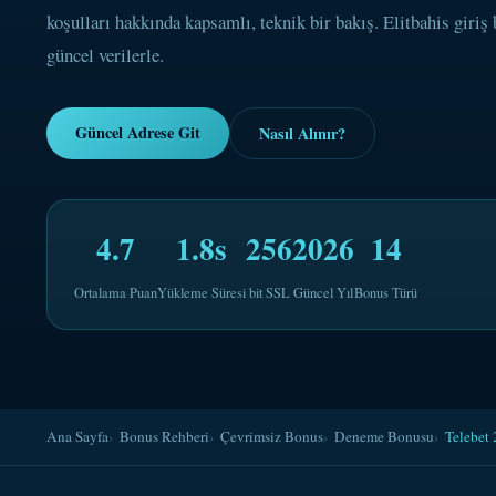
koşulları hakkında kapsamlı, teknik bir bakış. Elitbahis giriş b
güncel verilerle.
Güncel Adrese Git
Nasıl Alınır?
4.7
1.8s
256
2026
14
Ortalama Puan
Yükleme Süresi
bit SSL
Güncel Yıl
Bonus Türü
Ana Sayfa
Bonus Rehberi
Çevrimsiz Bonus
Deneme Bonusu
Telebet