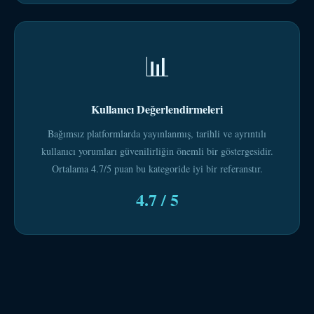
📊
Kullanıcı Değerlendirmeleri
Bağımsız platformlarda yayınlanmış, tarihli ve ayrıntılı
kullanıcı yorumları güvenilirliğin önemli bir göstergesidir.
Ortalama 4.7/5 puan bu kategoride iyi bir referanstır.
4.7 / 5