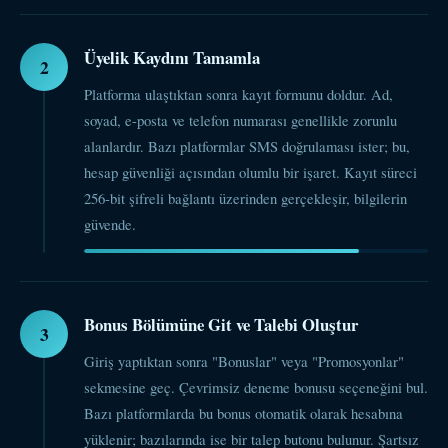
Üyelik Kaydını Tamamla
2
Platforma ulaştıktan sonra kayıt formunu doldur. Ad,
soyad, e-posta ve telefon numarası genellikle zorunlu
alanlardır. Bazı platformlar SMS doğrulaması ister; bu,
hesap güvenliği açısından olumlu bir işaret. Kayıt süreci
256-bit şifreli bağlantı üzerinden gerçekleşir, bilgilerin
güvende.
Bonus Bölümüne Git ve Talebi Oluştur
3
Giriş yaptıktan sonra "Bonuslar" veya "Promosyonlar"
sekmesine geç. Çevrimsiz deneme bonusu seçeneğini bul.
Bazı platformlarda bu bonus otomatik olarak hesabına
yüklenir; bazılarında ise bir talep butonu bulunur. Şartsız