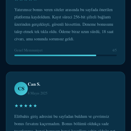
Yatırımsız bonus veren siteler arasında bu sayfada önerilen
platforma kaydoldum. Kayıt süreci 256-bit şifreli bağlantı
üzerinden gerçekleşti, güvenli hissettim. Deneme bonusunu
talep etmek tek tıkla oldu. Ödeme biraz uzun sürdü, 18 saat
civarı, ama sonunda sorunsuz geldi.
Genel Memnuniyet
4/5
Can S.
CS
8 Mayıs 2025
★★★★★
Elitbahis giriş adresini bu sayfadan buldum ve çevrimsiz
bonus fırsatını kaçırmadım. Bonus bölümü oldukça sade
tasarlanmış, hangi bonusun hangi koşullara sahip olduğu net