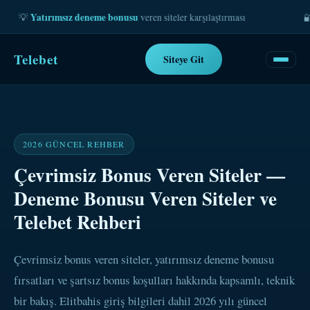
ırımsız deneme bonusu
veren siteler karşılaştırması
🔐 256-bit SS
Telebet
Siteye Git
2026 GÜNCEL REHBER
Çevrimsiz Bonus Veren Siteler —
Deneme Bonusu Veren Siteler ve
Telebet Rehberi
Çevrimsiz bonus veren siteler, yatırımsız deneme bonusu
fırsatları ve şartsız bonus koşulları hakkında kapsamlı, teknik
bir bakış. Elitbahis giriş bilgileri dahil 2026 yılı güncel