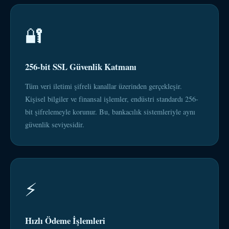
🔐
256-bit SSL Güvenlik Katmanı
Tüm veri iletimi şifreli kanallar üzerinden gerçekleşir.
Kişisel bilgiler ve finansal işlemler, endüstri standardı 256-
bit şifrelemeyle korunur. Bu, bankacılık sistemleriyle aynı
güvenlik seviyesidir.
⚡
Hızlı Ödeme İşlemleri