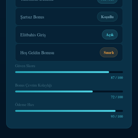
Şartsız Bonus
Koşullu
Elitbahis Giriş
Açık
Hoş Geldin Bonusu
Sınırlı
Güven Skoru
87 / 100
Bonus Çevrim Kolaylığı
72 / 100
Ödeme Hızı
93 / 100