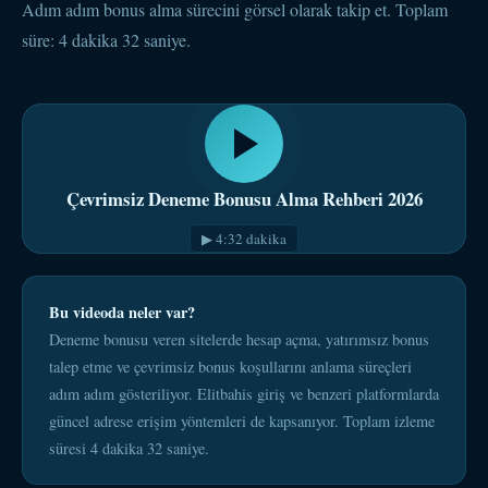
Adım adım bonus alma sürecini görsel olarak takip et. Toplam
süre: 4 dakika 32 saniye.
Çevrimsiz Deneme Bonusu Alma Rehberi 2026
▶ 4:32 dakika
Bu videoda neler var?
Deneme bonusu veren sitelerde hesap açma, yatırımsız bonus
talep etme ve çevrimsiz bonus koşullarını anlama süreçleri
adım adım gösteriliyor. Elitbahis giriş ve benzeri platformlarda
güncel adrese erişim yöntemleri de kapsanıyor. Toplam izleme
süresi 4 dakika 32 saniye.