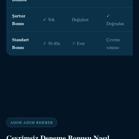
Şartsız
✓
✓
Yok
Değişken
3 
Bonus
Doğrudan
Standart
Çevrim
6
✗
30-40x
✗
Evet
Bonus
sonrası
g
ADIM ADIM REHBER
Çevrimsiz Deneme Bonusu Nasıl