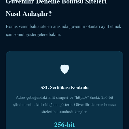
Güvenilir Deneme Bonusu Siteleri
Nasıl Anlaşılır?
Bonus veren bahis siteleri arasında güvenilir olanları ayırt etmek
için somut göstergelere bakılır.
🛡️
SSL Sertifikası Kontrolü
Adres çubuğundaki kilit simgesi ve "https://" öneki, 256-bit
şifrelemenin aktif olduğunu gösterir. Güvenilir deneme bonusu
siteleri bu standardı karşılar.
256-bit