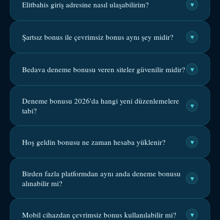
yükümlülük ya hiç yoktur ya da çok düşük tutulur. Yani
Elitbahis giriş adresine nasıl ulaşabilirim?
▼
alınabilen bir bonus türüdür. Ancak bazı platformlar bu
aldığın bonusu doğrudan kullanabilir, kazancını daha kolay
bonusu talep etmeden önce telefon veya kimlik doğrulaması
Elitbahis ve benzeri platformların erişim adresleri zaman
çekebilirsin.
isteyebilir. Bu, kötüye kullanımı önlemek amacıyla yapılan
Şartsız bonus ile çevrimsiz bonus aynı şey midir?
▼
zaman değişebilir. Bu sayfanın en altındaki "Güncel Adres"
standart bir güvenlik adımıdır ve bonusun gerçekliğini
bölümü her gün güncellenmektedir. Alternatif olarak, bu
etkilemez.
Benzer ama tam olarak aynı değil. Şartsız bonus, herhangi
sayfayı favorilere ekleyerek her zaman güncel bağlantıya
Bedava deneme bonusu veren siteler güvenilir midir?
▼
bir koşul öne sürülmeden verilen bonusu ifade eder.
ulaşabilirsin. Arama motorlarında arama yapmak yerine
Çevrimsiz bonus ise özellikle çevrim yükümlülüğünün
doğrudan güvenilir kaynaklara başvurman daha sağlıklı bir
Güvenilirlik, bonusun bedava olup olmamasıyla doğrudan
olmadığı bonusu tanımlar. Bir bonus hem şartsız hem
yöntemdir.
Deneme bonusu 2026'da hangi yeni düzenlemelere
ilişkili değildir. Önemli olan platformun lisans durumu, SSL
▼
çevrimsiz olabilir; bu durumda en kullanıcı dostu bonus
tabi?
sertifikası, ödeme geçmişi ve kullanıcı yorumlarıdır. Bu
türünden bahsediyoruz demektir.
sayfada incelenen güvenilir deneme bonusu siteleri, bu
2026 yılında bonus veren bahis siteleri için şeffaflık
kriterlerin tamamını karşılamaktadır. Yine de herhangi bir
Hoş geldin bonusu ne zaman hesaba yüklenir?
▼
gereksinimleri artırıldı. Özellikle çevrim koşullarının açık
platforma para yatırmadan önce kendi araştırmanı yapmanı
ve anlaşılır biçimde yazılması, bonus süre sınırlarının
Hoş geldin bonusu, ilk yatırımın ardından genellikle
öneririz.
kullanıcıya bildirilmesi ve hesap doğrulama süreçlerinin
Birden fazla platformdan aynı anda deneme bonusu
otomatik olarak hesaba yüklenir. Bu süreç çoğu platformda
▼
hızlandırılması öne çıkan değişiklikler arasında. Bu
alınabilir mi?
anlık gerçekleşir; ancak bazı durumlarda 15-30 dakika
gelişmeler kullanıcı lehine bir tablo çiziyor.
bekleme söz konusu olabilir. Yükleme gerçekleşmezse canlı
Teknik olarak farklı platformlarda ayrı hesaplar açarak
destek hattına başvurmak en hızlı çözümdür.
Mobil cihazdan çevrimsiz bonus kullanılabilir mi?
▼
birden fazla deneme bonusu almak mümkündür. Ancak her