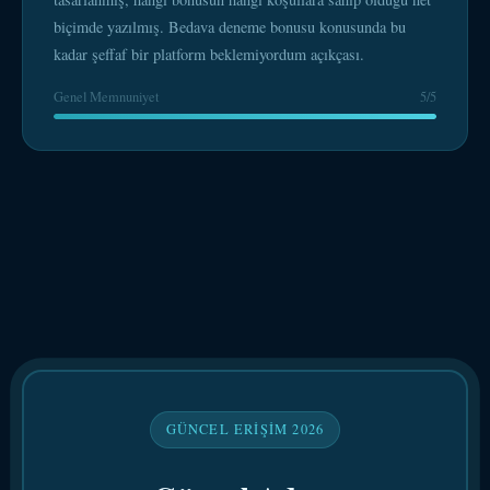
biçimde yazılmış. Bedava deneme bonusu konusunda bu
kadar şeffaf bir platform beklemiyordum açıkçası.
Genel Memnuniyet
5/5
GÜNCEL ERIŞIM 2026