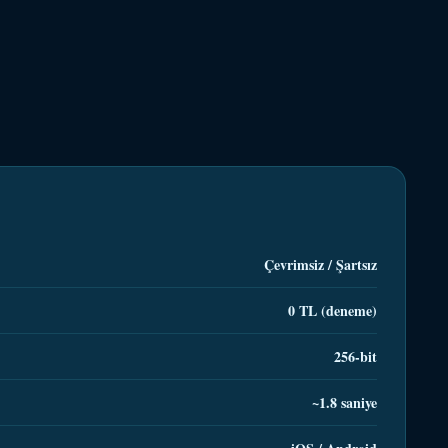
Çevrimsiz / Şartsız
0 TL (deneme)
256-bit
~1.8 saniye