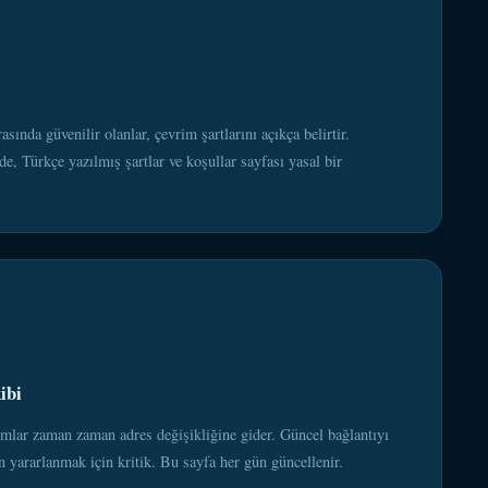
asında güvenilir olanlar, çevrim şartlarını açıkça belirtir.
 Türkçe yazılmış şartlar ve koşullar sayfası yasal bir
ibi
ormlar zaman zaman adres değişikliğine gider. Güncel bağlantıyı
n yararlanmak için kritik. Bu sayfa her gün güncellenir.