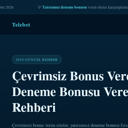
Yatırımsız deneme bonusu
💡
veren siteler karşılaştırması
Telebet
2026 GÜNCEL REHBER
Çevrimsiz Bonus Ver
Deneme Bonusu Veren 
Rehberi
Çevrimsiz bonus veren siteler, yatırımsız deneme bonusu fırsa