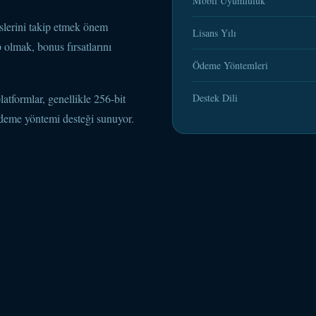
Mobil Uyumluluk
eslerini takip etmek önem
Lisans Yılı
 olmak, bonus fırsatlarını
Ödeme Yöntemleri
atformlar, genellikle 256-bit
Destek Dili
ödeme yöntemi desteği sunuyor.