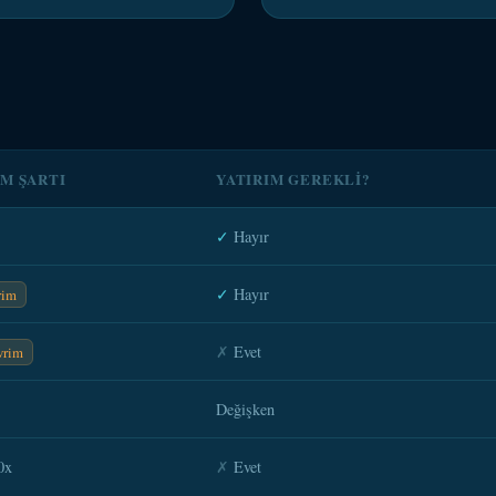
M ŞARTI
YATIRIM GEREKLI?
✓
Hayır
✓
Hayır
rim
✗
Evet
vrim
Değişken
0x
✗
Evet