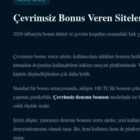
Çevrimsiz Bonus Veren Sitele
2026 itibarıyla bonus türleri ve çevrim koşulları arasındaki fark 
Çevrimsiz bonus veren siteler, kullanıcılara aldıkları bonusu herh
tutmadan doğrudan kullanabilme imkânı tanıyan platformlardır. 
kişinin düşündüğünden çok daha kritik.
Standart bir bonus senaryosunda, aldığın 100 TL'lik bonusu çek
Çevrimsiz deneme bonusu
yapman gerekebilir.
modelinde ise b
ciddi ölçüde azalır.
Şöyle düşün: yatırımsız deneme bonusu veren siteler, yeni kullan
deneyimlemesine olanak tanır. Bu, hem kullanıcı hem de platform 
sunar.