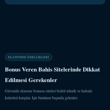
PLATFORM ÖZELLIKLERI
Bonus Veren Bahis Sitelerinde Dikkat
Edilmesi Gerekenler
Güvenilir deneme bonusu siteleri belirli teknik ve hukuki
kriterleri karşılar. İşte bunların başında gelenler: