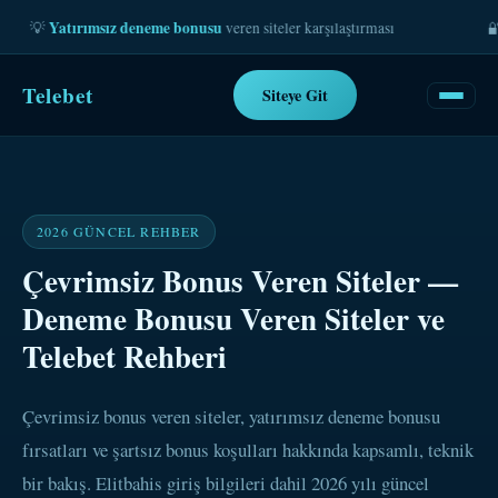
ırımsız deneme bonusu
veren siteler karşılaştırması
🔐 256-bit SS
Telebet
Siteye Git
2026 GÜNCEL REHBER
Çevrimsiz Bonus Veren Siteler —
Deneme Bonusu Veren Siteler ve
Telebet Rehberi
Çevrimsiz bonus veren siteler, yatırımsız deneme bonusu
fırsatları ve şartsız bonus koşulları hakkında kapsamlı, teknik
bir bakış. Elitbahis giriş bilgileri dahil 2026 yılı güncel