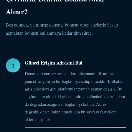
Alınır?
Beş adımda, yatırımsız deneme bonusu veren sitelerde hesap
açmaktan bonusu kullanmaya kadar tüm süreç.
Güncel Erişim Adresini Bul
1
Deneme bonusu veren sitelere ulaşmanın ilk adımı,
güncel ve çalışan bir bağlantıya sahip olmaktır. Elitbahis
giriş adresleri gibi platformlar zaman zaman değişir. Bu
sayfanın en altındaki güncel adres bölümünü kontrol et ya
da doğrudan aşağıdaki bağlantıyı kullan. Adres
değişikliklerini takip etmek için bu sayfayı favorilere
eklemen yeterli.