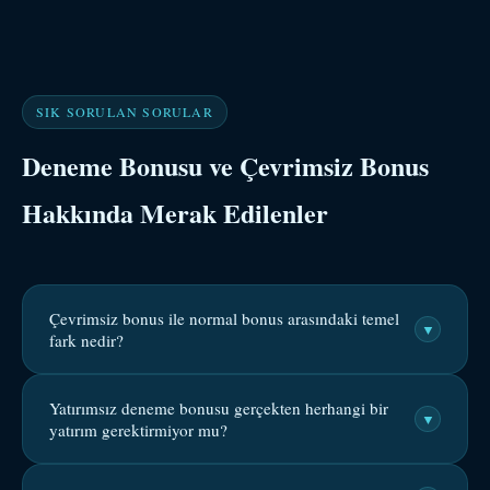
SIK SORULAN SORULAR
Deneme Bonusu ve Çevrimsiz Bonus
Hakkında Merak Edilenler
Çevrimsiz bonus ile normal bonus arasındaki temel
▼
fark nedir?
Normal bir bonusta, kazancını çekebilmek için belirli bir
Yatırımsız deneme bonusu gerçekten herhangi bir
çevrim şartını yerine getirmen gerekir. Bu şart genellikle
▼
yatırım gerektirmiyor mu?
bonus miktarının 20-40 katı kadar işlem hacmine ulaşmak
anlamına gelir. Çevrimsiz bonus modelinde ise bu
Evet, yatırımsız deneme bonusu hesabına para yatırmadan