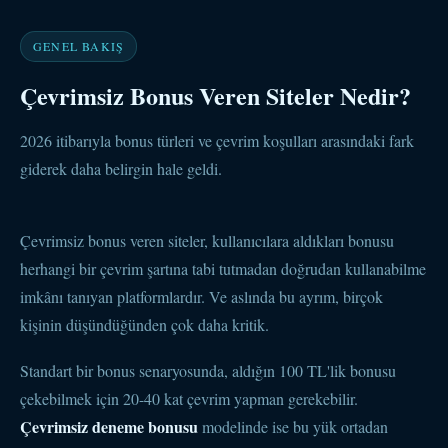
GENEL BAKIŞ
Çevrimsiz Bonus Veren Siteler Nedir?
2026 itibarıyla bonus türleri ve çevrim koşulları arasındaki fark
giderek daha belirgin hale geldi.
Çevrimsiz bonus veren siteler, kullanıcılara aldıkları bonusu
herhangi bir çevrim şartına tabi tutmadan doğrudan kullanabilme
imkânı tanıyan platformlardır. Ve aslında bu ayrım, birçok
kişinin düşündüğünden çok daha kritik.
Standart bir bonus senaryosunda, aldığın 100 TL'lik bonusu
çekebilmek için 20-40 kat çevrim yapman gerekebilir.
Çevrimsiz deneme bonusu
modelinde ise bu yük ortadan