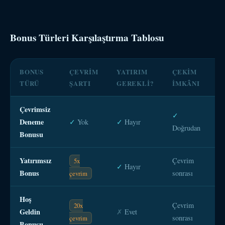
Bonus Türleri Karşılaştırma Tablosu
BONUS
ÇEVRIM
YATIRIM
ÇEKIM
S
TÜRÜ
ŞARTI
GEREKLI?
İMKÂNI
Çevrimsiz
✓
Deneme
✓
Yok
✓
Hayır
7 
Doğrudan
Bonusu
Yatırımsız
Çevrim
1
5x
✓
Hayır
Bonus
sonrası
g
çevrim
Hoş
Çevrim
3
20x
Geldin
✗
Evet
sonrası
g
çevrim
Bonusu