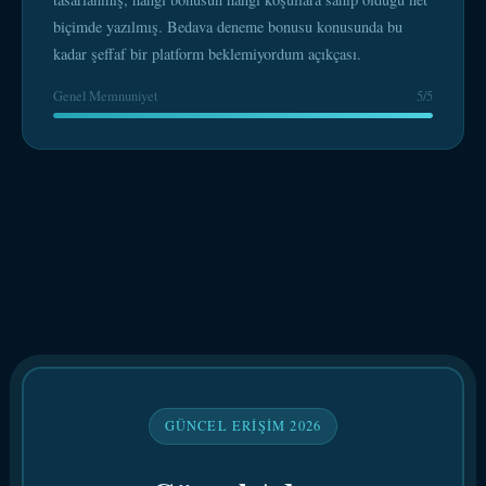
biçimde yazılmış. Bedava deneme bonusu konusunda bu
kadar şeffaf bir platform beklemiyordum açıkçası.
Genel Memnuniyet
5/5
GÜNCEL ERIŞIM 2026