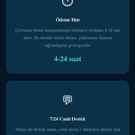
⏱️
Ödeme Hızı
Çevrimsiz bonus kazanımlarının ödenmesi ortalama 4-24 saat
sürer. Bu sürenin tutarlı olması, platformun finansal
sağlamlığının göstergesidir.
4-24 saat
💬
7/24 Canlı Destek
Türkçe dil desteği sunan, yanıt süresi 2 dakikanın altında olan