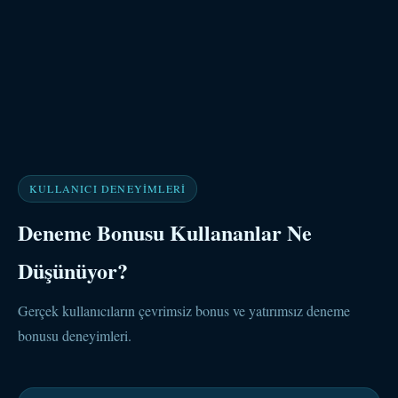
KULLANICI DENEYIMLERI
Deneme Bonusu Kullananlar Ne
Düşünüyor?
Gerçek kullanıcıların çevrimsiz bonus ve yatırımsız deneme
bonusu deneyimleri.