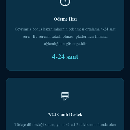
⏱️
Ödeme Hızı
Çevrimsiz bonus kazanımlarının ödenmesi ortalama 4-24 saat
sürer. Bu sürenin tutarlı olması, platformun finansal
sağlamlığının göstergesidir.
4-24 saat
💬
7/24 Canlı Destek
Türkçe dil desteği sunan, yanıt süresi 2 dakikanın altında olan