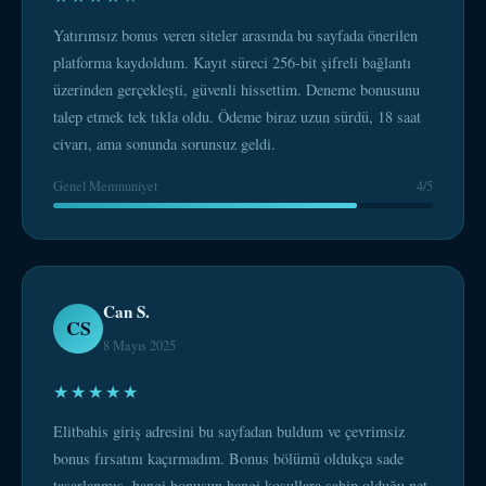
Yatırımsız bonus veren siteler arasında bu sayfada önerilen
platforma kaydoldum. Kayıt süreci 256-bit şifreli bağlantı
üzerinden gerçekleşti, güvenli hissettim. Deneme bonusunu
talep etmek tek tıkla oldu. Ödeme biraz uzun sürdü, 18 saat
civarı, ama sonunda sorunsuz geldi.
Genel Memnuniyet
4/5
Can S.
CS
8 Mayıs 2025
★★★★★
Elitbahis giriş adresini bu sayfadan buldum ve çevrimsiz
bonus fırsatını kaçırmadım. Bonus bölümü oldukça sade
tasarlanmış, hangi bonusun hangi koşullara sahip olduğu net