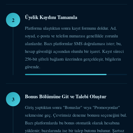
Üyelik Kaydını Tamamla
2
Platforma ulaştıktan sonra kayıt formunu doldur. Ad,
soyad, e-posta ve telefon numarası genellikle zorunlu
alanlardır. Bazı platformlar SMS doğrulaması ister; bu,
hesap güvenliği açısından olumlu bir işaret. Kayıt süreci
256-bit şifreli bağlantı üzerinden gerçekleşir, bilgilerin
güvende.
Bonus Bölümüne Git ve Talebi Oluştur
3
Giriş yaptıktan sonra "Bonuslar" veya "Promosyonlar"
sekmesine geç. Çevrimsiz deneme bonusu seçeneğini bul.
Bazı platformlarda bu bonus otomatik olarak hesabına
yüklenir; bazılarında ise bir talep butonu bulunur. Şartsız