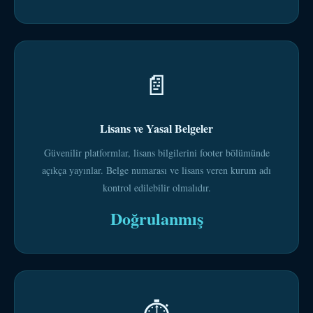
📄
Lisans ve Yasal Belgeler
Güvenilir platformlar, lisans bilgilerini footer bölümünde
açıkça yayınlar. Belge numarası ve lisans veren kurum adı
kontrol edilebilir olmalıdır.
Doğrulanmış