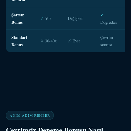
Şartsız
✓
✓
Yok
Değişken
3 
Bonus
Doğrudan
Standart
Çevrim
6
✗
30-40x
✗
Evet
Bonus
sonrası
g
ADIM ADIM REHBER
Çevrimsiz Deneme Bonusu Nasıl