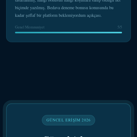
biçimde yazılmış. Bedava deneme bonusu konusunda bu
kadar şeffaf bir platform beklemiyordum açıkçası.
Genel Memnuniyet
5/5
GÜNCEL ERIŞIM 2026