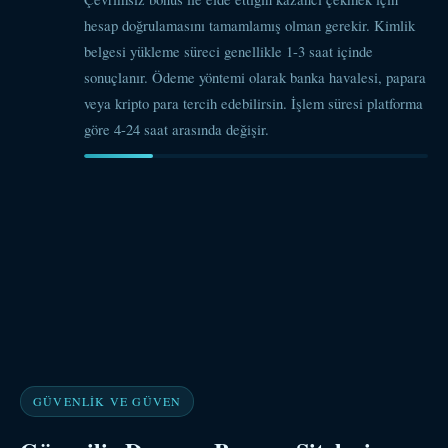
hesap doğrulamasını tamamlamış olman gerekir. Kimlik
belgesi yükleme süreci genellikle 1-3 saat içinde
sonuçlanır. Ödeme yöntemi olarak banka havalesi, papara
veya kripto para tercih edebilirsin. İşlem süresi platforma
göre 4-24 saat arasında değişir.
GÜVENLIK VE GÜVEN