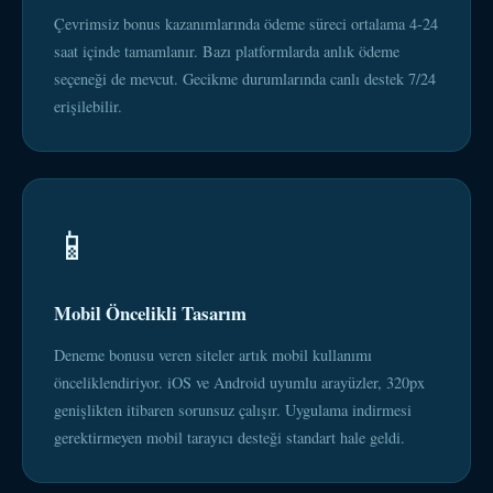
Çevrimsiz bonus kazanımlarında ödeme süreci ortalama 4-24
saat içinde tamamlanır. Bazı platformlarda anlık ödeme
seçeneği de mevcut. Gecikme durumlarında canlı destek 7/24
erişilebilir.
📱
Mobil Öncelikli Tasarım
Deneme bonusu veren siteler artık mobil kullanımı
önceliklendiriyor. iOS ve Android uyumlu arayüzler, 320px
genişlikten itibaren sorunsuz çalışır. Uygulama indirmesi
gerektirmeyen mobil tarayıcı desteği standart hale geldi.