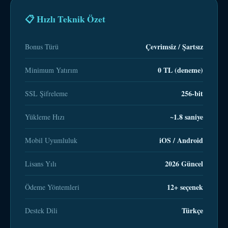
📋 Hızlı Teknik Özet
Çevrimsiz / Şartsız
Bonus Türü
0 TL (deneme)
Minimum Yatırım
256-bit
SSL Şifreleme
~1.8 saniye
Yükleme Hızı
iOS / Android
Mobil Uyumluluk
2026 Güncel
Lisans Yılı
12+ seçenek
Ödeme Yöntemleri
Türkçe
Destek Dili