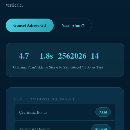
verilerle.
Güncel Adrese Git
Nasıl Alınır?
4.7
1.8s
256
2026
14
Ortalama Puan
Yükleme Süresi
bit SSL
Güncel Yıl
Bonus Türü
PLATFORM GÖSTERGE PANELI
Çevrimsiz Bonus
Aktif
Yatırımsız Deneme
Mevcut