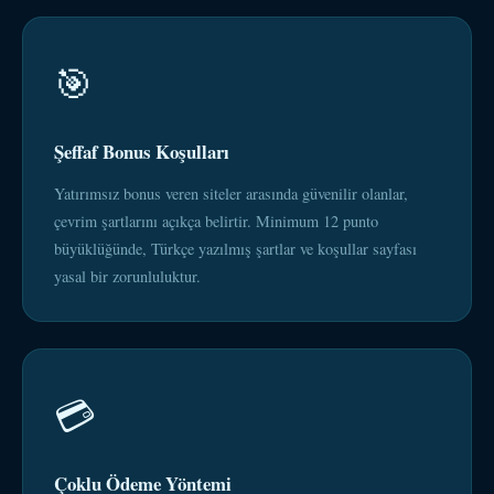
🎯
Şeffaf Bonus Koşulları
Yatırımsız bonus veren siteler arasında güvenilir olanlar,
çevrim şartlarını açıkça belirtir. Minimum 12 punto
büyüklüğünde, Türkçe yazılmış şartlar ve koşullar sayfası
yasal bir zorunluluktur.
💳
Çoklu Ödeme Yöntemi