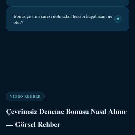
platform kendi kullanım koşullarını belirler ve bazıları çoklu
Evet. 2026 itibarıyla deneme bonusu veren sitelerin büyük
hesap kullanımını kısıtlayabilir. Her platformun şartlarını
Bonus çevrim süresi dolmadan hesabı kapatırsam ne
çoğunluğu mobil öncelikli tasarıma geçmiş durumda. iOS ve
▼
ayrı ayrı inceleme, olası hesap askıya alma durumlarından
olur?
Android tarayıcılarından sorunsuz erişim sağlanabiliyor.
kaçınmanı sağlar.
Ayrıca bazı platformların mobil uygulaması da mevcut;
Çevrim süresi dolmadan hesabı kapatma veya bonusu
uygulama üzerinden bonus talebi masaüstüyle aynı şekilde
kullanmama durumunda bonus bakiyesi genellikle iptal
çalışıyor.
edilir. Gerçek para bakiyesi ise hesabında kalır ve çekim
talebinde bulunabilirsin. Çevrimsiz bonus modelinde bu risk
çok daha düşüktür çünkü kullanım koşulları daha az
kısıtlayıcıdır.
VIDEO REHBER
Çevrimsiz Deneme Bonusu Nasıl Alınır
— Görsel Rehber