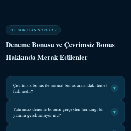
SIK SORULAN SORULAR
Deneme Bonusu ve Çevrimsiz Bonus
Hakkında Merak Edilenler
Çevrimsiz bonus ile normal bonus arasındaki temel
▼
fark nedir?
Normal bir bonusta, kazancını çekebilmek için belirli bir
Yatırımsız deneme bonusu gerçekten herhangi bir
çevrim şartını yerine getirmen gerekir. Bu şart genellikle
▼
yatırım gerektirmiyor mu?
bonus miktarının 20-40 katı kadar işlem hacmine ulaşmak
anlamına gelir. Çevrimsiz bonus modelinde ise bu
Evet, yatırımsız deneme bonusu hesabına para yatırmadan