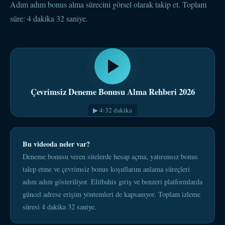
Adım adım bonus alma sürecini görsel olarak takip et. Toplam
süre: 4 dakika 32 saniye.
Çevrimsiz Deneme Bonusu Alma Rehberi 2026
▶ 4:32 dakika
Bu videoda neler var?
Deneme bonusu veren sitelerde hesap açma, yatırımsız bonus
talep etme ve çevrimsiz bonus koşullarını anlama süreçleri
adım adım gösteriliyor. Elitbahis giriş ve benzeri platformlarda
güncel adrese erişim yöntemleri de kapsanıyor. Toplam izleme
süresi 4 dakika 32 saniye.