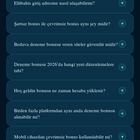
yükümlülük ya hiç yoktur ya da çok düşük tutulur. Yani
Elitbahis giriş adresine nasıl ulaşabilirim?
▼
alınabilen bir bonus türüdür. Ancak bazı platformlar bu
aldığın bonusu doğrudan kullanabilir, kazancını daha kolay
bonusu talep etmeden önce telefon veya kimlik doğrulaması
Elitbahis ve benzeri platformların erişim adresleri zaman
çekebilirsin.
isteyebilir. Bu, kötüye kullanımı önlemek amacıyla yapılan
Şartsız bonus ile çevrimsiz bonus aynı şey midir?
▼
zaman değişebilir. Bu sayfanın en altındaki "Güncel Adres"
standart bir güvenlik adımıdır ve bonusun gerçekliğini
bölümü her gün güncellenmektedir. Alternatif olarak, bu
etkilemez.
Benzer ama tam olarak aynı değil. Şartsız bonus, herhangi
sayfayı favorilere ekleyerek her zaman güncel bağlantıya
Bedava deneme bonusu veren siteler güvenilir midir?
▼
bir koşul öne sürülmeden verilen bonusu ifade eder.
ulaşabilirsin. Arama motorlarında arama yapmak yerine
Çevrimsiz bonus ise özellikle çevrim yükümlülüğünün
doğrudan güvenilir kaynaklara başvurman daha sağlıklı bir
Güvenilirlik, bonusun bedava olup olmamasıyla doğrudan
olmadığı bonusu tanımlar. Bir bonus hem şartsız hem
yöntemdir.
Deneme bonusu 2026'da hangi yeni düzenlemelere
ilişkili değildir. Önemli olan platformun lisans durumu, SSL
▼
çevrimsiz olabilir; bu durumda en kullanıcı dostu bonus
tabi?
sertifikası, ödeme geçmişi ve kullanıcı yorumlarıdır. Bu
türünden bahsediyoruz demektir.
sayfada incelenen güvenilir deneme bonusu siteleri, bu
2026 yılında bonus veren bahis siteleri için şeffaflık
kriterlerin tamamını karşılamaktadır. Yine de herhangi bir
Hoş geldin bonusu ne zaman hesaba yüklenir?
▼
gereksinimleri artırıldı. Özellikle çevrim koşullarının açık
platforma para yatırmadan önce kendi araştırmanı yapmanı
ve anlaşılır biçimde yazılması, bonus süre sınırlarının
Hoş geldin bonusu, ilk yatırımın ardından genellikle
öneririz.
kullanıcıya bildirilmesi ve hesap doğrulama süreçlerinin
Birden fazla platformdan aynı anda deneme bonusu
otomatik olarak hesaba yüklenir. Bu süreç çoğu platformda
▼
hızlandırılması öne çıkan değişiklikler arasında. Bu
alınabilir mi?
anlık gerçekleşir; ancak bazı durumlarda 15-30 dakika
gelişmeler kullanıcı lehine bir tablo çiziyor.
bekleme söz konusu olabilir. Yükleme gerçekleşmezse canlı
Teknik olarak farklı platformlarda ayrı hesaplar açarak
destek hattına başvurmak en hızlı çözümdür.
Mobil cihazdan çevrimsiz bonus kullanılabilir mi?
▼
birden fazla deneme bonusu almak mümkündür. Ancak her