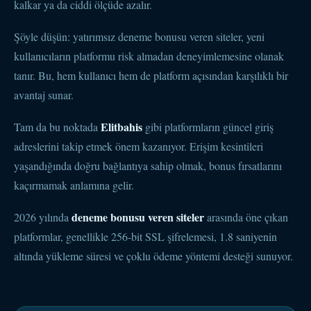
kalkar ya da ciddi ölçüde azalır.
Şöyle düşün: yatırımsız deneme bonusu veren siteler, yeni
kullanıcıların platformu risk almadan deneyimlemesine olanak
tanır. Bu, hem kullanıcı hem de platform açısından karşılıklı bir
avantaj sunar.
Elitbahis
Tam da bu noktada
gibi platformların güncel giriş
adreslerini takip etmek önem kazanıyor. Erişim kesintileri
yaşandığında doğru bağlantıya sahip olmak, bonus fırsatlarını
kaçırmamak anlamına gelir.
deneme bonusu veren siteler
2026 yılında
arasında öne çıkan
platformlar, genellikle 256-bit SSL şifrelemesi, 1.8 saniyenin
altında yükleme süresi ve çoklu ödeme yöntemi desteği sunuyor.