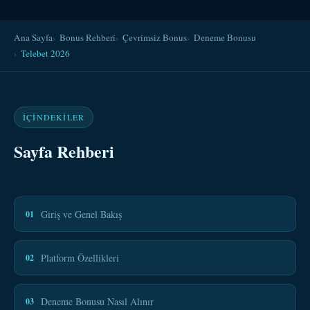
Ana Sayfa
Bonus Rehberi
Çevrimsiz Bonus
Deneme Bonusu
Telebet 2026
İÇINDEKILER
Sayfa Rehberi
Giriş ve Genel Bakış
01
Platform Özellikleri
02
Deneme Bonusu Nasıl Alınır
03