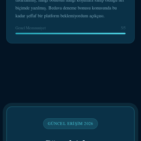
biçimde yazılmış. Bedava deneme bonusu konusunda bu
kadar şeffaf bir platform beklemiyordum açıkçası.
Genel Memnuniyet
5/5
GÜNCEL ERIŞIM 2026