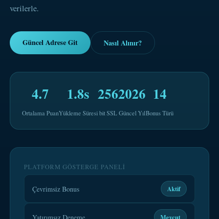
verilerle.
Güncel Adrese Git
Nasıl Alınır?
4.7
1.8s
256
2026
14
Ortalama Puan
Yükleme Süresi
bit SSL
Güncel Yıl
Bonus Türü
PLATFORM GÖSTERGE PANELI
Çevrimsiz Bonus
Aktif
Yatırımsız Deneme
Mevcut