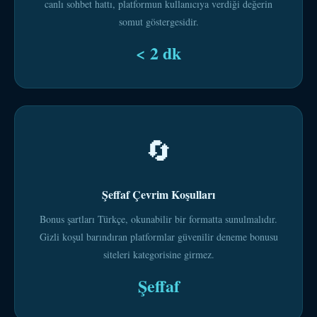
canlı sohbet hattı, platformun kullanıcıya verdiği değerin
somut göstergesidir.
< 2 dk
🔄
Şeffaf Çevrim Koşulları
Bonus şartları Türkçe, okunabilir bir formatta sunulmalıdır.
Gizli koşul barındıran platformlar güvenilir deneme bonusu
siteleri kategorisine girmez.
Şeffaf