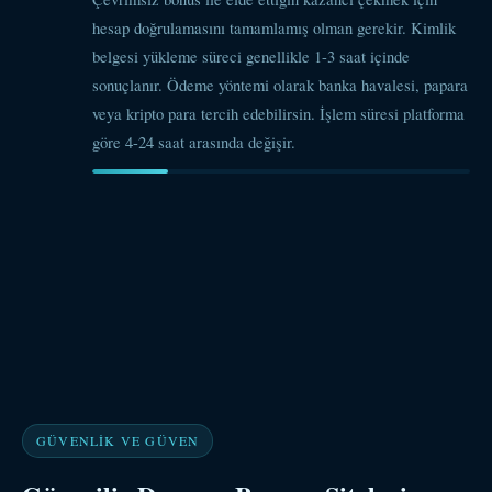
hesap doğrulamasını tamamlamış olman gerekir. Kimlik
belgesi yükleme süreci genellikle 1-3 saat içinde
sonuçlanır. Ödeme yöntemi olarak banka havalesi, papara
veya kripto para tercih edebilirsin. İşlem süresi platforma
göre 4-24 saat arasında değişir.
GÜVENLIK VE GÜVEN