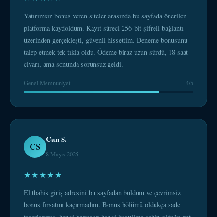
Yatırımsız bonus veren siteler arasında bu sayfada önerilen
platforma kaydoldum. Kayıt süreci 256-bit şifreli bağlantı
üzerinden gerçekleşti, güvenli hissettim. Deneme bonusunu
talep etmek tek tıkla oldu. Ödeme biraz uzun sürdü, 18 saat
civarı, ama sonunda sorunsuz geldi.
Genel Memnuniyet
4/5
Can S.
CS
8 Mayıs 2025
★★★★★
Elitbahis giriş adresini bu sayfadan buldum ve çevrimsiz
bonus fırsatını kaçırmadım. Bonus bölümü oldukça sade
tasarlanmış, hangi bonusun hangi koşullara sahip olduğu net