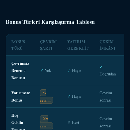
Bonus Türleri Karşılaştırma Tablosu
BONUS
ÇEVRIM
YATIRIM
ÇEKIM
S
TÜRÜ
ŞARTI
GEREKLI?
İMKÂNI
Çevrimsiz
✓
Deneme
✓
Yok
✓
Hayır
7 
Doğrudan
Bonusu
Yatırımsız
Çevrim
1
5x
✓
Hayır
Bonus
sonrası
g
çevrim
Hoş
Çevrim
3
20x
Geldin
✗
Evet
sonrası
g
çevrim
Bonusu