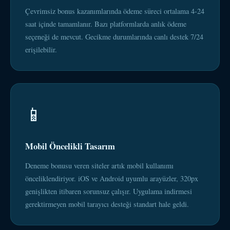
Çevrimsiz bonus kazanımlarında ödeme süreci ortalama 4-24
saat içinde tamamlanır. Bazı platformlarda anlık ödeme
seçeneği de mevcut. Gecikme durumlarında canlı destek 7/24
erişilebilir.
📱
Mobil Öncelikli Tasarım
Deneme bonusu veren siteler artık mobil kullanımı
önceliklendiriyor. iOS ve Android uyumlu arayüzler, 320px
genişlikten itibaren sorunsuz çalışır. Uygulama indirmesi
gerektirmeyen mobil tarayıcı desteği standart hale geldi.