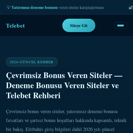
ımsız deneme bonusu
veren siteler karşılaştırması
🔐 256-bit SSL 
Telebet
Siteye Git
2026 GÜNCEL REHBER
Çevrimsiz Bonus Veren Siteler —
Deneme Bonusu Veren Siteler ve
Telebet Rehberi
Çevrimsiz bonus veren siteler, yatırımsız deneme bonusu
fırsatları ve şartsız bonus koşulları hakkında kapsamlı, teknik
bir bakış. Elitbahis giriş bilgileri dahil 2026 yılı güncel