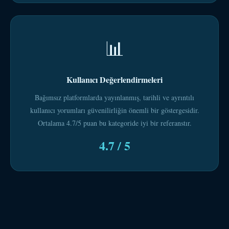
📊
Kullanıcı Değerlendirmeleri
Bağımsız platformlarda yayınlanmış, tarihli ve ayrıntılı
kullanıcı yorumları güvenilirliğin önemli bir göstergesidir.
Ortalama 4.7/5 puan bu kategoride iyi bir referanstır.
4.7 / 5