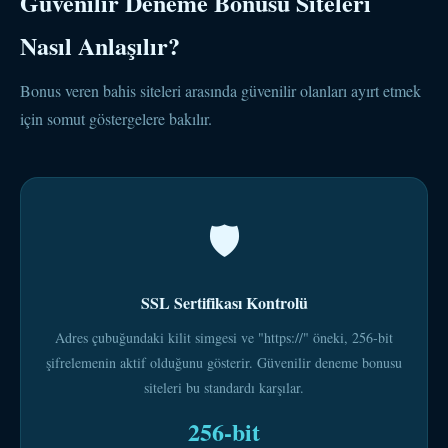
Güvenilir Deneme Bonusu Siteleri
Nasıl Anlaşılır?
Bonus veren bahis siteleri arasında güvenilir olanları ayırt etmek
için somut göstergelere bakılır.
🛡️
SSL Sertifikası Kontrolü
Adres çubuğundaki kilit simgesi ve "https://" öneki, 256-bit
şifrelemenin aktif olduğunu gösterir. Güvenilir deneme bonusu
siteleri bu standardı karşılar.
256-bit