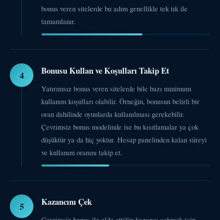
bonus veren sitelerde bu adım genellikle tek tık ile
tamamlanır.
Bonusu Kullan ve Koşulları Takip Et
4
Yatırımsız bonus veren sitelerde bile bazı minimum
kullanım koşulları olabilir. Örneğin, bonusun belirli bir
oran dahilinde oyunlarda kullanılması gerekebilir.
Çevrimsiz bonus modelinde ise bu kısıtlamalar ya çok
düşüktür ya da hiç yoktur. Hesap panelinden kalan süreyi
ve kullanım oranını takip et.
Kazancını Çek
5
Çevrimsiz bonus ile elde ettiğin kazancı çekmek için