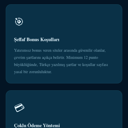
🎯
Şeffaf Bonus Koşulları
Yatırımsız bonus veren siteler arasında güvenilir olanlar,
çevrim şartlarını açıkça belirtir. Minimum 12 punto
büyüklüğünde, Türkçe yazılmış şartlar ve koşullar sayfası
yasal bir zorunluluktur.
💳
Çoklu Ödeme Yöntemi