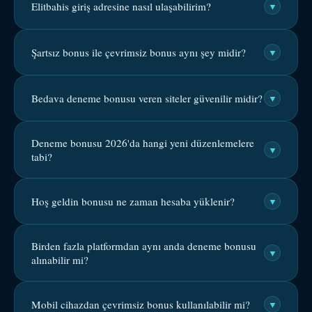
yükümlülük ya hiç yoktur ya da çok düşük tutulur. Yani
Elitbahis giriş adresine nasıl ulaşabilirim?
▼
alınabilen bir bonus türüdür. Ancak bazı platformlar bu
aldığın bonusu doğrudan kullanabilir, kazancını daha kolay
bonusu talep etmeden önce telefon veya kimlik doğrulaması
Elitbahis ve benzeri platformların erişim adresleri zaman
çekebilirsin.
isteyebilir. Bu, kötüye kullanımı önlemek amacıyla yapılan
Şartsız bonus ile çevrimsiz bonus aynı şey midir?
▼
zaman değişebilir. Bu sayfanın en altındaki "Güncel Adres"
standart bir güvenlik adımıdır ve bonusun gerçekliğini
bölümü her gün güncellenmektedir. Alternatif olarak, bu
etkilemez.
Benzer ama tam olarak aynı değil. Şartsız bonus, herhangi
sayfayı favorilere ekleyerek her zaman güncel bağlantıya
Bedava deneme bonusu veren siteler güvenilir midir?
▼
bir koşul öne sürülmeden verilen bonusu ifade eder.
ulaşabilirsin. Arama motorlarında arama yapmak yerine
Çevrimsiz bonus ise özellikle çevrim yükümlülüğünün
doğrudan güvenilir kaynaklara başvurman daha sağlıklı bir
Güvenilirlik, bonusun bedava olup olmamasıyla doğrudan
olmadığı bonusu tanımlar. Bir bonus hem şartsız hem
yöntemdir.
Deneme bonusu 2026'da hangi yeni düzenlemelere
ilişkili değildir. Önemli olan platformun lisans durumu, SSL
▼
çevrimsiz olabilir; bu durumda en kullanıcı dostu bonus
tabi?
sertifikası, ödeme geçmişi ve kullanıcı yorumlarıdır. Bu
türünden bahsediyoruz demektir.
sayfada incelenen güvenilir deneme bonusu siteleri, bu
2026 yılında bonus veren bahis siteleri için şeffaflık
kriterlerin tamamını karşılamaktadır. Yine de herhangi bir
Hoş geldin bonusu ne zaman hesaba yüklenir?
▼
gereksinimleri artırıldı. Özellikle çevrim koşullarının açık
platforma para yatırmadan önce kendi araştırmanı yapmanı
ve anlaşılır biçimde yazılması, bonus süre sınırlarının
Hoş geldin bonusu, ilk yatırımın ardından genellikle
öneririz.
kullanıcıya bildirilmesi ve hesap doğrulama süreçlerinin
Birden fazla platformdan aynı anda deneme bonusu
otomatik olarak hesaba yüklenir. Bu süreç çoğu platformda
▼
hızlandırılması öne çıkan değişiklikler arasında. Bu
alınabilir mi?
anlık gerçekleşir; ancak bazı durumlarda 15-30 dakika
gelişmeler kullanıcı lehine bir tablo çiziyor.
bekleme söz konusu olabilir. Yükleme gerçekleşmezse canlı
Teknik olarak farklı platformlarda ayrı hesaplar açarak
destek hattına başvurmak en hızlı çözümdür.
Mobil cihazdan çevrimsiz bonus kullanılabilir mi?
▼
birden fazla deneme bonusu almak mümkündür. Ancak her