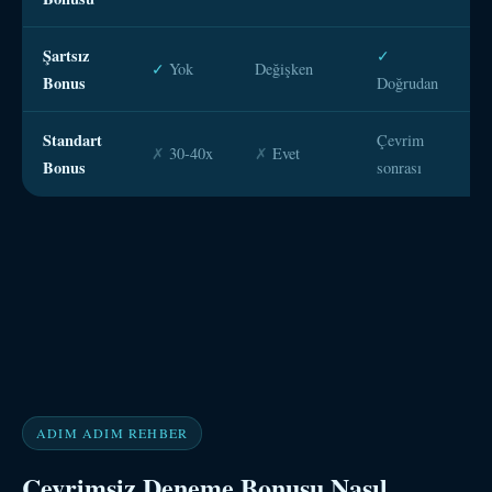
Şartsız
✓
✓
Yok
Değişken
3 
Bonus
Doğrudan
Standart
Çevrim
6
✗
30-40x
✗
Evet
Bonus
sonrası
g
ADIM ADIM REHBER
Çevrimsiz Deneme Bonusu Nasıl