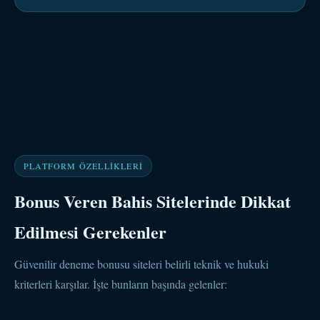
PLATFORM ÖZELLIKLERI
Bonus Veren Bahis Sitelerinde Dikkat
Edilmesi Gerekenler
Güvenilir deneme bonusu siteleri belirli teknik ve hukuki
kriterleri karşılar. İşte bunların başında gelenler: