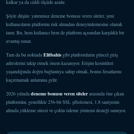
kalkar ya da ciddi ölçüde azalır.
Şöyle düşün: yatırımsız deneme bonusu veren siteler, yeni
kullanıcıların platformu risk almadan deneyimlemesine olanak
tanır. Bu, hem kullanıcı hem de platform açısından karşılıklı bir
avantaj sunar.
Elitbahis
Tam da bu noktada
gibi platformların güncel giriş
adreslerini takip etmek önem kazanıyor. Erişim kesintileri
yaşandığında doğru bağlantıya sahip olmak, bonus fırsatlarını
kaçırmamak anlamına gelir.
deneme bonusu veren siteler
2026 yılında
arasında öne çıkan
platformlar, genellikle 256-bit SSL şifrelemesi, 1.8 saniyenin
altında yükleme süresi ve çoklu ödeme yöntemi desteği sunuyor.