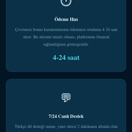
⏱️
Ödeme Hızı
Çevrimsiz bonus kazanımlarının ödenmesi ortalama 4-24 saat
sürer. Bu sürenin tutarlı olması, platformun finansal
sağlamlığının göstergesidir.
4-24 saat
💬
7/24 Canlı Destek
Türkçe dil desteği sunan, yanıt süresi 2 dakikanın altında olan