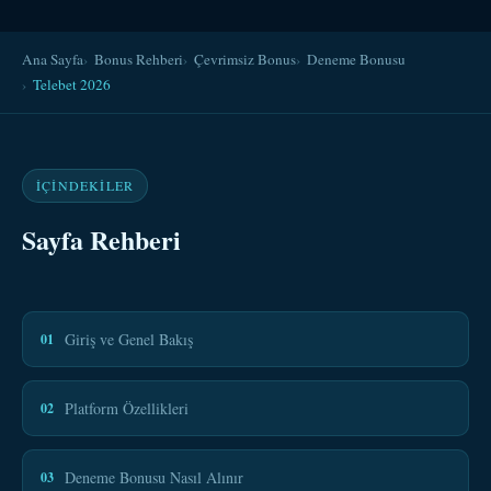
Ana Sayfa
Bonus Rehberi
Çevrimsiz Bonus
Deneme Bonusu
Telebet 2026
İÇINDEKILER
Sayfa Rehberi
Giriş ve Genel Bakış
01
Platform Özellikleri
02
Deneme Bonusu Nasıl Alınır
03