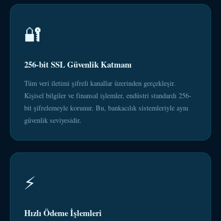
🔐
256-bit SSL Güvenlik Katmanı
Tüm veri iletimi şifreli kanallar üzerinden gerçekleşir.
Kişisel bilgiler ve finansal işlemler, endüstri standardı 256-
bit şifrelemeyle korunur. Bu, bankacılık sistemleriyle aynı
güvenlik seviyesidir.
⚡
Hızlı Ödeme İşlemleri