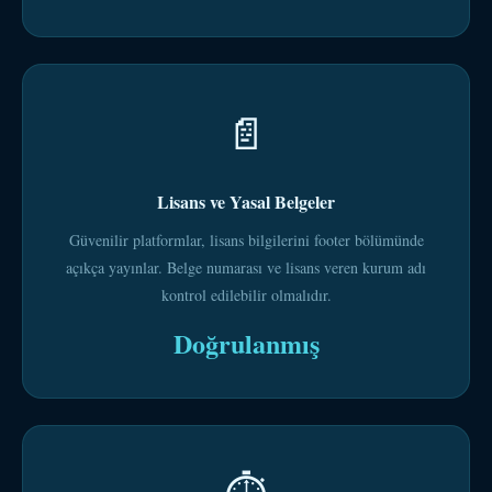
📄
Lisans ve Yasal Belgeler
Güvenilir platformlar, lisans bilgilerini footer bölümünde
açıkça yayınlar. Belge numarası ve lisans veren kurum adı
kontrol edilebilir olmalıdır.
Doğrulanmış