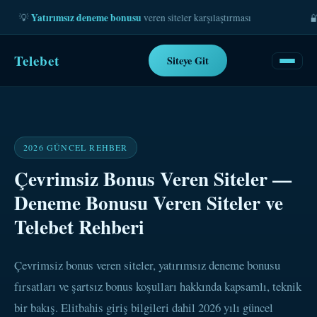
rımsız deneme bonusu
veren siteler karşılaştırması
🔐 256-bit SSL 
Telebet
Siteye Git
2026 GÜNCEL REHBER
Çevrimsiz Bonus Veren Siteler —
Deneme Bonusu Veren Siteler ve
Telebet Rehberi
Çevrimsiz bonus veren siteler, yatırımsız deneme bonusu
fırsatları ve şartsız bonus koşulları hakkında kapsamlı, teknik
bir bakış. Elitbahis giriş bilgileri dahil 2026 yılı güncel