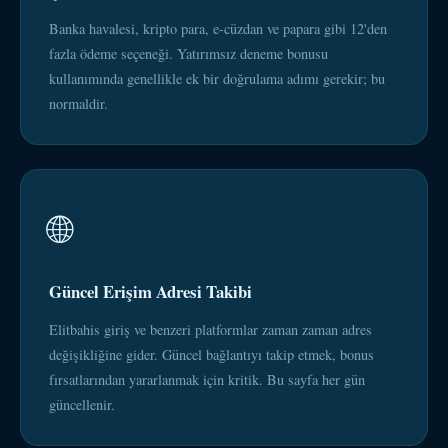
Banka havalesi, kripto para, e-cüzdan ve papara gibi 12'den
fazla ödeme seçeneği. Yatırımsız deneme bonusu
kullanımında genellikle ek bir doğrulama adımı gerekir; bu
normaldir.
🌐
Güncel Erişim Adresi Takibi
Elitbahis giriş ve benzeri platformlar zaman zaman adres
değişikliğine gider. Güncel bağlantıyı takip etmek, bonus
fırsatlarından yararlanmak için kritik. Bu sayfa her gün
güncellenir.