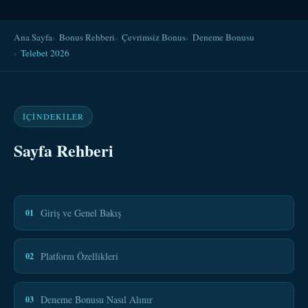
Ana Sayfa
Bonus Rehberi
Çevrimsiz Bonus
Deneme Bonusu
Telebet 2026
İÇINDEKILER
Sayfa Rehberi
Giriş ve Genel Bakış
01
Platform Özellikleri
02
Deneme Bonusu Nasıl Alınır
03