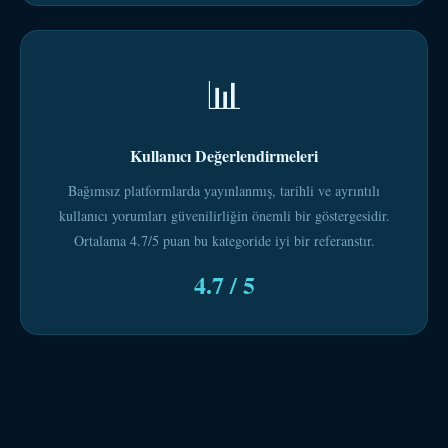
📊
Kullanıcı Değerlendirmeleri
Bağımsız platformlarda yayınlanmış, tarihli ve ayrıntılı
kullanıcı yorumları güvenilirliğin önemli bir göstergesidir.
Ortalama 4.7/5 puan bu kategoride iyi bir referanstır.
4.7 / 5