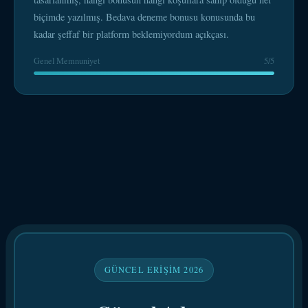
biçimde yazılmış. Bedava deneme bonusu konusunda bu
kadar şeffaf bir platform beklemiyordum açıkçası.
Genel Memnuniyet
5/5
GÜNCEL ERIŞIM 2026