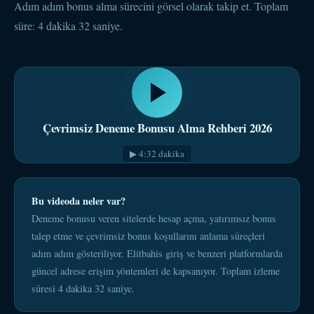
Adım adım bonus alma sürecini görsel olarak takip et. Toplam
süre: 4 dakika 32 saniye.
Çevrimsiz Deneme Bonusu Alma Rehberi 2026
▶ 4:32 dakika
Bu videoda neler var?
Deneme bonusu veren sitelerde hesap açma, yatırımsız bonus
talep etme ve çevrimsiz bonus koşullarını anlama süreçleri
adım adım gösteriliyor. Elitbahis giriş ve benzeri platformlarda
güncel adrese erişim yöntemleri de kapsanıyor. Toplam izleme
süresi 4 dakika 32 saniye.