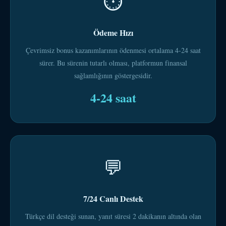
⏱️
Ödeme Hızı
Çevrimsiz bonus kazanımlarının ödenmesi ortalama 4-24 saat
sürer. Bu sürenin tutarlı olması, platformun finansal
sağlamlığının göstergesidir.
4-24 saat
💬
7/24 Canlı Destek
Türkçe dil desteği sunan, yanıt süresi 2 dakikanın altında olan