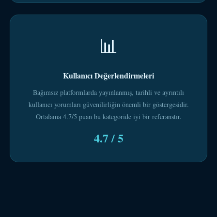
📊
Kullanıcı Değerlendirmeleri
Bağımsız platformlarda yayınlanmış, tarihli ve ayrıntılı
kullanıcı yorumları güvenilirliğin önemli bir göstergesidir.
Ortalama 4.7/5 puan bu kategoride iyi bir referanstır.
4.7 / 5