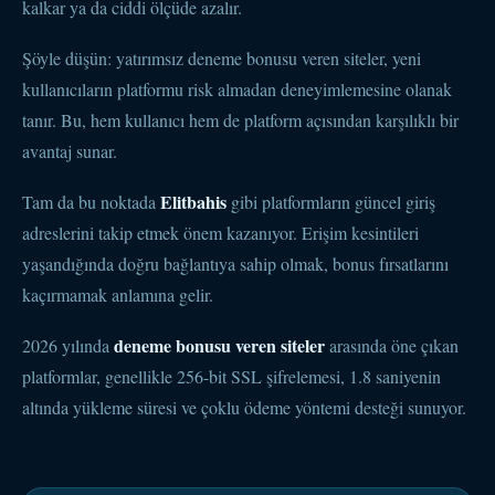
kalkar ya da ciddi ölçüde azalır.
Şöyle düşün: yatırımsız deneme bonusu veren siteler, yeni
kullanıcıların platformu risk almadan deneyimlemesine olanak
tanır. Bu, hem kullanıcı hem de platform açısından karşılıklı bir
avantaj sunar.
Elitbahis
Tam da bu noktada
gibi platformların güncel giriş
adreslerini takip etmek önem kazanıyor. Erişim kesintileri
yaşandığında doğru bağlantıya sahip olmak, bonus fırsatlarını
kaçırmamak anlamına gelir.
deneme bonusu veren siteler
2026 yılında
arasında öne çıkan
platformlar, genellikle 256-bit SSL şifrelemesi, 1.8 saniyenin
altında yükleme süresi ve çoklu ödeme yöntemi desteği sunuyor.