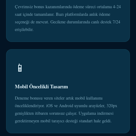
Çevrimsiz bonus kazanımlarında ödeme süreci ortalama 4-24
saat içinde tamamlanır. Bazı platformlarda anlık ödeme
seçeneği de mevcut. Gecikme durumlarında canlı destek 7/24
erişilebilir.
📱
Mobil Öncelikli Tasarım
Deneme bonusu veren siteler artık mobil kullanımı
önceliklendiriyor. iOS ve Android uyumlu arayüzler, 320px
genişlikten itibaren sorunsuz çalışır. Uygulama indirmesi
gerektirmeyen mobil tarayıcı desteği standart hale geldi.