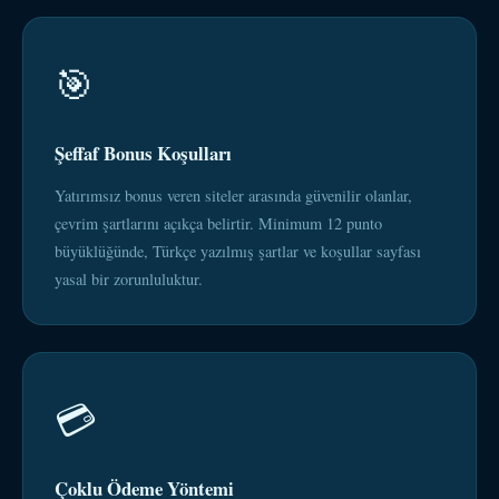
🎯
Şeffaf Bonus Koşulları
Yatırımsız bonus veren siteler arasında güvenilir olanlar,
çevrim şartlarını açıkça belirtir. Minimum 12 punto
büyüklüğünde, Türkçe yazılmış şartlar ve koşullar sayfası
yasal bir zorunluluktur.
💳
Çoklu Ödeme Yöntemi