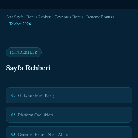
Ana Sayfa
Bonus Rehberi
Çevrimsiz Bonus
Deneme Bonusu
Telebet 2026
İÇINDEKILER
Sayfa Rehberi
Giriş ve Genel Bakış
01
Platform Özellikleri
02
Deneme Bonusu Nasıl Alınır
03