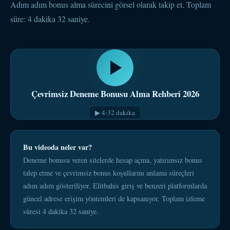
Adım adım bonus alma sürecini görsel olarak takip et. Toplam
süre: 4 dakika 32 saniye.
Çevrimsiz Deneme Bonusu Alma Rehberi 2026
▶ 4:32 dakika
Bu videoda neler var?
Deneme bonusu veren sitelerde hesap açma, yatırımsız bonus
talep etme ve çevrimsiz bonus koşullarını anlama süreçleri
adım adım gösteriliyor. Elitbahis giriş ve benzeri platformlarda
güncel adrese erişim yöntemleri de kapsanıyor. Toplam izleme
süresi 4 dakika 32 saniye.