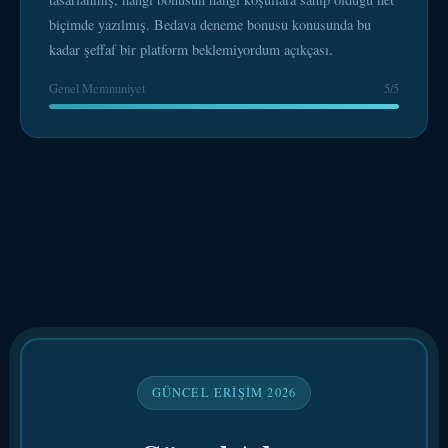
biçimde yazılmış. Bedava deneme bonusu konusunda bu
kadar şeffaf bir platform beklemiyordum açıkçası.
Genel Memnuniyet
5/5
GÜNCEL ERIŞIM 2026