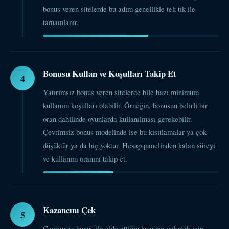
bonus veren sitelerde bu adım genellikle tek tık ile
tamamlanır.
Bonusu Kullan ve Koşulları Takip Et
4
Yatırımsız bonus veren sitelerde bile bazı minimum
kullanım koşulları olabilir. Örneğin, bonusun belirli bir
oran dahilinde oyunlarda kullanılması gerekebilir.
Çevrimsiz bonus modelinde ise bu kısıtlamalar ya çok
düşüktür ya da hiç yoktur. Hesap panelinden kalan süreyi
ve kullanım oranını takip et.
Kazancını Çek
5
Çevrimsiz bonus ile elde ettiğin kazancı çekmek için