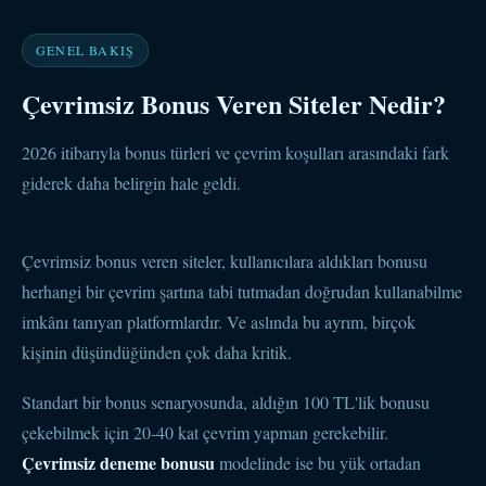
GENEL BAKIŞ
Çevrimsiz Bonus Veren Siteler Nedir?
2026 itibarıyla bonus türleri ve çevrim koşulları arasındaki fark
giderek daha belirgin hale geldi.
Çevrimsiz bonus veren siteler, kullanıcılara aldıkları bonusu
herhangi bir çevrim şartına tabi tutmadan doğrudan kullanabilme
imkânı tanıyan platformlardır. Ve aslında bu ayrım, birçok
kişinin düşündüğünden çok daha kritik.
Standart bir bonus senaryosunda, aldığın 100 TL'lik bonusu
çekebilmek için 20-40 kat çevrim yapman gerekebilir.
Çevrimsiz deneme bonusu
modelinde ise bu yük ortadan