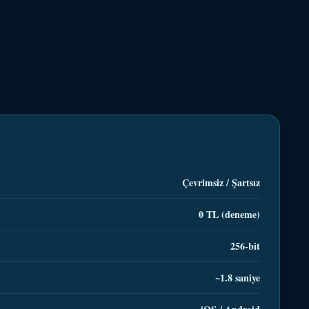
Çevrimsiz / Şartsız
0 TL (deneme)
256-bit
~1.8 saniye