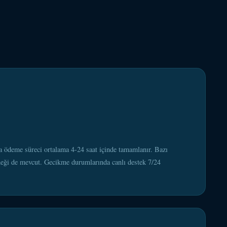
 ödeme süreci ortalama 4-24 saat içinde tamamlanır. Bazı
neği de mevcut. Gecikme durumlarında canlı destek 7/24