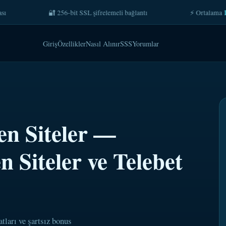
1.8 saniye
🔐 256-bit SSL şifrelemeli bağlantı
⚡ Ortalama
yük
Giriş
Özellikler
Nasıl Alınır
SSS
Yorumlar
en Siteler —
Siteler ve Telebet
tları ve şartsız bonus