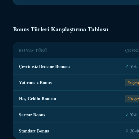
Bonus Türleri Karşılaştırma Tablosu
BONUS TÜRÜ
ÇEVRI
Çevrimsiz Deneme Bonusu
✓
Yok
Yatırımsız Bonus
5x çev
Hoş Geldin Bonusu
20x çe
Şartsız Bonus
✓
Yok
Standart Bonus
✗
30-4