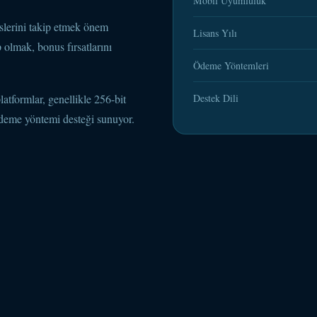
Mobil Uyumluluk
eslerini takip etmek önem
Lisans Yılı
 olmak, bonus fırsatlarını
Ödeme Yöntemleri
atformlar, genellikle 256-bit
Destek Dili
ödeme yöntemi desteği sunuyor.