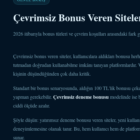
Çevrimsiz Bonus Veren Sitele
2026 itibarıyla bonus türleri ve çevrim koşulları arasındaki fark 
Çevrimsiz bonus veren siteler, kullanıcılara aldıkları bonusu herh
tutmadan doğrudan kullanabilme imkânı tanıyan platformlardır. 
kişinin düşündüğünden çok daha kritik.
Standart bir bonus senaryosunda, aldığın 100 TL'lik bonusu çek
Çevrimsiz deneme bonusu
yapman gerekebilir.
modelinde ise b
ciddi ölçüde azalır.
Şöyle düşün: yatırımsız deneme bonusu veren siteler, yeni kullan
deneyimlemesine olanak tanır. Bu, hem kullanıcı hem de platform 
sunar.