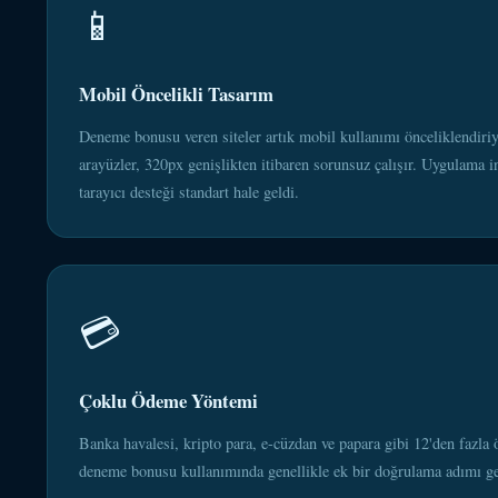
📱
Mobil Öncelikli Tasarım
Deneme bonusu veren siteler artık mobil kullanımı önceliklendir
arayüzler, 320px genişlikten itibaren sorunsuz çalışır. Uygulama 
tarayıcı desteği standart hale geldi.
💳
Çoklu Ödeme Yöntemi
Banka havalesi, kripto para, e-cüzdan ve papara gibi 12'den fazla
deneme bonusu kullanımında genellikle ek bir doğrulama adımı ge