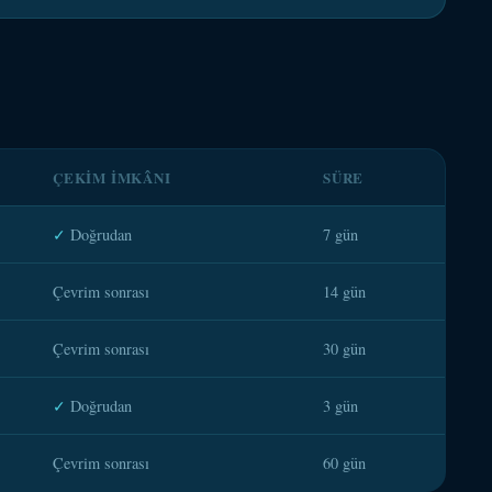
ÇEKIM İMKÂNI
SÜRE
✓
Doğrudan
7 gün
Çevrim sonrası
14 gün
Çevrim sonrası
30 gün
✓
Doğrudan
3 gün
Çevrim sonrası
60 gün