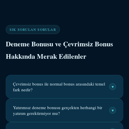
SIK SORULAN SORULAR
Deneme Bonusu ve Çevrimsiz Bonus
Hakkında Merak Edilenler
Çevrimsiz bonus ile normal bonus arasındaki temel
▼
fark nedir?
Normal bir bonusta, kazancını çekebilmek için belirli bir
Yatırımsız deneme bonusu gerçekten herhangi bir
çevrim şartını yerine getirmen gerekir. Bu şart genellikle
▼
yatırım gerektirmiyor mu?
bonus miktarının 20-40 katı kadar işlem hacmine ulaşmak
anlamına gelir. Çevrimsiz bonus modelinde ise bu
Evet, yatırımsız deneme bonusu hesabına para yatırmadan