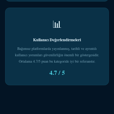
📊
Kullanıcı Değerlendirmeleri
Bağımsız platformlarda yayınlanmış, tarihli ve ayrıntılı
kullanıcı yorumları güvenilirliğin önemli bir göstergesidir.
Ortalama 4.7/5 puan bu kategoride iyi bir referanstır.
4.7 / 5