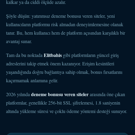
kalkar ya da ciddi ölçüde azalır.
Şöyle düşün: yatırımsız deneme bonusu veren siteler, yeni
kullanıcıların platformu risk almadan deneyimlemesine olanak
tanır. Bu, hem kullanıcı hem de platform açısından karşılıklı bir
avantaj sunar.
Elitbahis
Tam da bu noktada
gibi platformların güncel giriş
adreslerini takip etmek önem kazanıyor. Erişim kesintileri
yaşandığında doğru bağlantıya sahip olmak, bonus fırsatlarını
kaçırmamak anlamına gelir.
deneme bonusu veren siteler
2026 yılında
arasında öne çıkan
platformlar, genellikle 256-bit SSL şifrelemesi, 1.8 saniyenin
altında yükleme süresi ve çoklu ödeme yöntemi desteği sunuyor.