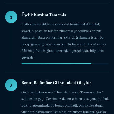
Üyelik Kaydını Tamamla
2
Platforma ulaştıktan sonra kayıt formunu doldur. Ad,
soyad, e-posta ve telefon numarası genellikle zorunlu
alanlardır. Bazı platformlar SMS doğrulaması ister; bu,
hesap güvenliği açısından olumlu bir işaret. Kayıt süreci
256-bit şifreli bağlantı üzerinden gerçekleşir, bilgilerin
güvende.
Bonus Bölümüne Git ve Talebi Oluştur
3
Giriş yaptıktan sonra "Bonuslar" veya "Promosyonlar"
sekmesine geç. Çevrimsiz deneme bonusu seçeneğini bul.
Bazı platformlarda bu bonus otomatik olarak hesabına
yüklenir; bazılarında ise bir talep butonu bulunur. Şartsız