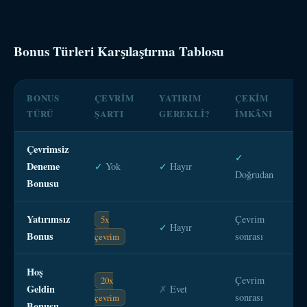
Bonus Türleri Karşılaştırma Tablosu
BONUS
ÇEVRIM
YATIRIM
ÇEKIM
S
TÜRÜ
ŞARTI
GEREKLI?
İMKÂNI
Çevrimsiz
✓
Deneme
✓
Yok
✓
Hayır
7 
Doğrudan
Bonusu
Yatırımsız
Çevrim
1
5x
✓
Hayır
Bonus
sonrası
g
çevrim
Hoş
Çevrim
3
20x
Geldin
✗
Evet
sonrası
g
çevrim
Bonusu