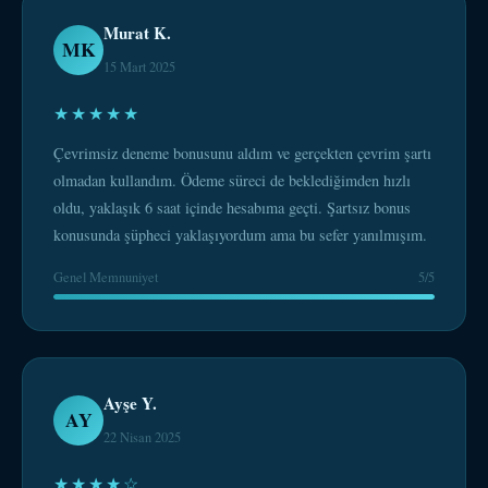
Murat K.
MK
15 Mart 2025
★★★★★
Çevrimsiz deneme bonusunu aldım ve gerçekten çevrim şartı
olmadan kullandım. Ödeme süreci de beklediğimden hızlı
oldu, yaklaşık 6 saat içinde hesabıma geçti. Şartsız bonus
konusunda şüpheci yaklaşıyordum ama bu sefer yanılmışım.
Genel Memnuniyet
5/5
Ayşe Y.
AY
22 Nisan 2025
★★★★☆