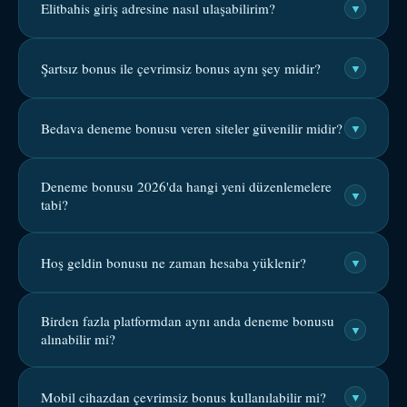
yükümlülük ya hiç yoktur ya da çok düşük tutulur. Yani
Elitbahis giriş adresine nasıl ulaşabilirim?
▼
alınabilen bir bonus türüdür. Ancak bazı platformlar bu
aldığın bonusu doğrudan kullanabilir, kazancını daha kolay
bonusu talep etmeden önce telefon veya kimlik doğrulaması
Elitbahis ve benzeri platformların erişim adresleri zaman
çekebilirsin.
isteyebilir. Bu, kötüye kullanımı önlemek amacıyla yapılan
Şartsız bonus ile çevrimsiz bonus aynı şey midir?
▼
zaman değişebilir. Bu sayfanın en altındaki "Güncel Adres"
standart bir güvenlik adımıdır ve bonusun gerçekliğini
bölümü her gün güncellenmektedir. Alternatif olarak, bu
etkilemez.
Benzer ama tam olarak aynı değil. Şartsız bonus, herhangi
sayfayı favorilere ekleyerek her zaman güncel bağlantıya
Bedava deneme bonusu veren siteler güvenilir midir?
▼
bir koşul öne sürülmeden verilen bonusu ifade eder.
ulaşabilirsin. Arama motorlarında arama yapmak yerine
Çevrimsiz bonus ise özellikle çevrim yükümlülüğünün
doğrudan güvenilir kaynaklara başvurman daha sağlıklı bir
Güvenilirlik, bonusun bedava olup olmamasıyla doğrudan
olmadığı bonusu tanımlar. Bir bonus hem şartsız hem
yöntemdir.
Deneme bonusu 2026'da hangi yeni düzenlemelere
ilişkili değildir. Önemli olan platformun lisans durumu, SSL
▼
çevrimsiz olabilir; bu durumda en kullanıcı dostu bonus
tabi?
sertifikası, ödeme geçmişi ve kullanıcı yorumlarıdır. Bu
türünden bahsediyoruz demektir.
sayfada incelenen güvenilir deneme bonusu siteleri, bu
2026 yılında bonus veren bahis siteleri için şeffaflık
kriterlerin tamamını karşılamaktadır. Yine de herhangi bir
Hoş geldin bonusu ne zaman hesaba yüklenir?
▼
gereksinimleri artırıldı. Özellikle çevrim koşullarının açık
platforma para yatırmadan önce kendi araştırmanı yapmanı
ve anlaşılır biçimde yazılması, bonus süre sınırlarının
Hoş geldin bonusu, ilk yatırımın ardından genellikle
öneririz.
kullanıcıya bildirilmesi ve hesap doğrulama süreçlerinin
Birden fazla platformdan aynı anda deneme bonusu
otomatik olarak hesaba yüklenir. Bu süreç çoğu platformda
▼
hızlandırılması öne çıkan değişiklikler arasında. Bu
alınabilir mi?
anlık gerçekleşir; ancak bazı durumlarda 15-30 dakika
gelişmeler kullanıcı lehine bir tablo çiziyor.
bekleme söz konusu olabilir. Yükleme gerçekleşmezse canlı
Teknik olarak farklı platformlarda ayrı hesaplar açarak
destek hattına başvurmak en hızlı çözümdür.
Mobil cihazdan çevrimsiz bonus kullanılabilir mi?
▼
birden fazla deneme bonusu almak mümkündür. Ancak her