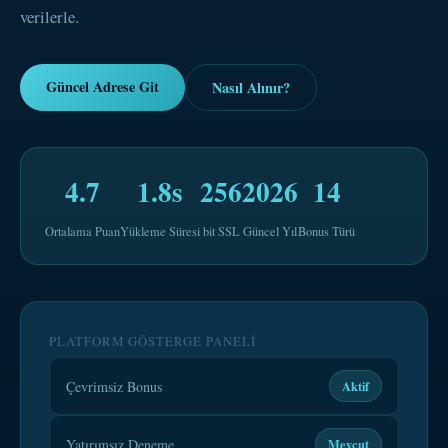
verilerle.
Güncel Adrese Git
Nasıl Alınır?
4.7
1.8s
256
2026
14
Ortalama Puan
Yükleme Süresi
bit SSL
Güncel Yıl
Bonus Türü
PLATFORM GÖSTERGE PANELI
Çevrimsiz Bonus
Aktif
Yatırımsız Deneme
Mevcut