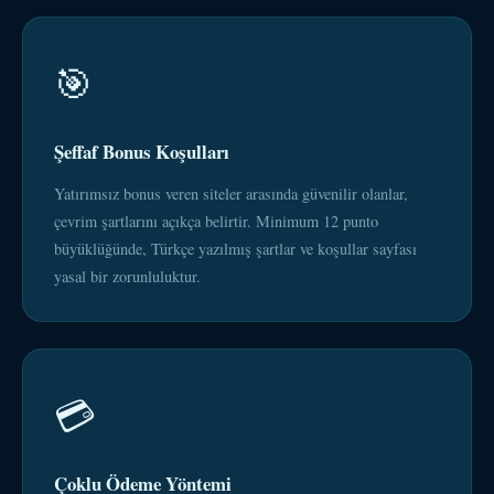
🎯
Şeffaf Bonus Koşulları
Yatırımsız bonus veren siteler arasında güvenilir olanlar,
çevrim şartlarını açıkça belirtir. Minimum 12 punto
büyüklüğünde, Türkçe yazılmış şartlar ve koşullar sayfası
yasal bir zorunluluktur.
💳
Çoklu Ödeme Yöntemi