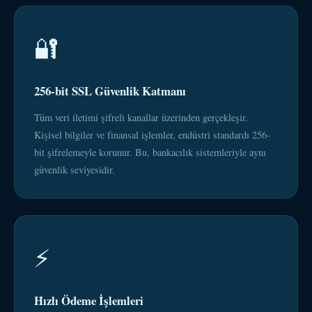
🔐
256-bit SSL Güvenlik Katmanı
Tüm veri iletimi şifreli kanallar üzerinden gerçekleşir.
Kişisel bilgiler ve finansal işlemler, endüstri standardı 256-
bit şifrelemeyle korunur. Bu, bankacılık sistemleriyle aynı
güvenlik seviyesidir.
⚡
Hızlı Ödeme İşlemleri