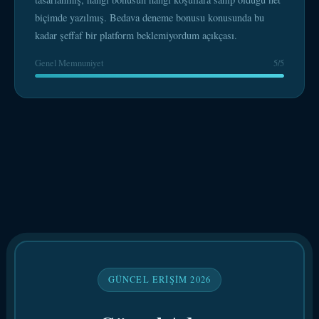
biçimde yazılmış. Bedava deneme bonusu konusunda bu
kadar şeffaf bir platform beklemiyordum açıkçası.
Genel Memnuniyet
5/5
GÜNCEL ERIŞIM 2026