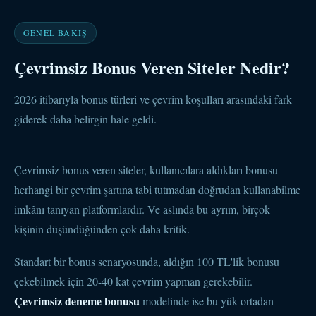
GENEL BAKIŞ
Çevrimsiz Bonus Veren Siteler Nedir?
2026 itibarıyla bonus türleri ve çevrim koşulları arasındaki fark
giderek daha belirgin hale geldi.
Çevrimsiz bonus veren siteler, kullanıcılara aldıkları bonusu
herhangi bir çevrim şartına tabi tutmadan doğrudan kullanabilme
imkânı tanıyan platformlardır. Ve aslında bu ayrım, birçok
kişinin düşündüğünden çok daha kritik.
Standart bir bonus senaryosunda, aldığın 100 TL'lik bonusu
çekebilmek için 20-40 kat çevrim yapman gerekebilir.
Çevrimsiz deneme bonusu
modelinde ise bu yük ortadan