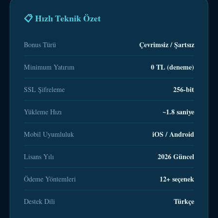
📋 Hızlı Teknik Özet
Çevrimsiz / Şartsız
Bonus Türü
0 TL (deneme)
Minimum Yatırım
256-bit
SSL Şifreleme
~1.8 saniye
Yükleme Hızı
iOS / Android
Mobil Uyumluluk
2026 Güncel
Lisans Yılı
12+ seçenek
Ödeme Yöntemleri
Türkçe
Destek Dili