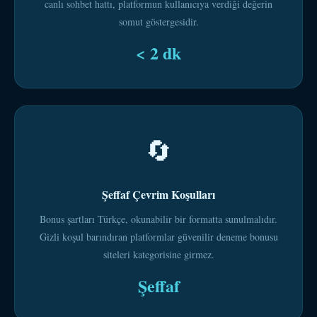
canlı sohbet hattı, platformun kullanıcıya verdiği değerin
somut göstergesidir.
< 2 dk
🔄
Şeffaf Çevrim Koşulları
Bonus şartları Türkçe, okunabilir bir formatta sunulmalıdır.
Gizli koşul barındıran platformlar güvenilir deneme bonusu
siteleri kategorisine girmez.
Şeffaf