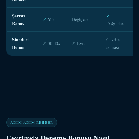
Şartsız
✓
✓
Yok
Değişken
3 
Bonus
Doğrudan
Standart
Çevrim
6
✗
30-40x
✗
Evet
Bonus
sonrası
g
ADIM ADIM REHBER
Çevrimsiz Deneme Bonusu Nasıl