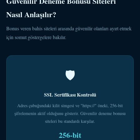
Güvenilir Deneme Bonusu Siteleri
Nasıl Anlaşılır?
Bonus veren bahis siteleri arasında güvenilir olanları ayırt etmek
için somut göstergelere bakılır.
🛡️
SSL Sertifikası Kontrolü
Adres çubuğundaki kilit simgesi ve "https://" öneki, 256-bit
şifrelemenin aktif olduğunu gösterir. Güvenilir deneme bonusu
siteleri bu standardı karşılar.
256-bit