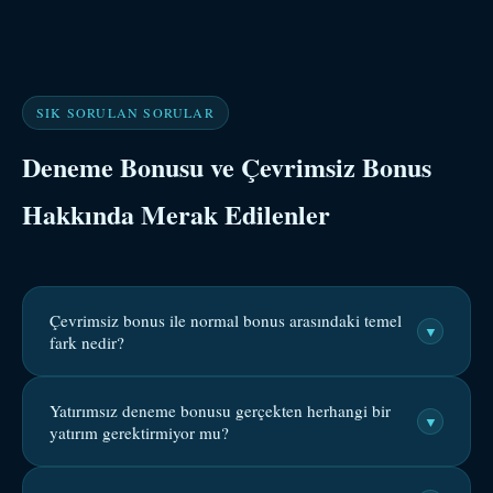
SIK SORULAN SORULAR
Deneme Bonusu ve Çevrimsiz Bonus
Hakkında Merak Edilenler
Çevrimsiz bonus ile normal bonus arasındaki temel
▼
fark nedir?
Normal bir bonusta, kazancını çekebilmek için belirli bir
Yatırımsız deneme bonusu gerçekten herhangi bir
çevrim şartını yerine getirmen gerekir. Bu şart genellikle
▼
yatırım gerektirmiyor mu?
bonus miktarının 20-40 katı kadar işlem hacmine ulaşmak
anlamına gelir. Çevrimsiz bonus modelinde ise bu
Evet, yatırımsız deneme bonusu hesabına para yatırmadan