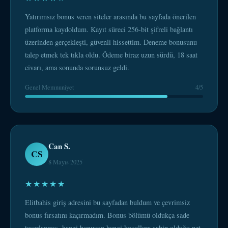
Yatırımsız bonus veren siteler arasında bu sayfada önerilen
platforma kaydoldum. Kayıt süreci 256-bit şifreli bağlantı
üzerinden gerçekleşti, güvenli hissettim. Deneme bonusunu
talep etmek tek tıkla oldu. Ödeme biraz uzun sürdü, 18 saat
civarı, ama sonunda sorunsuz geldi.
Genel Memnuniyet
4/5
Can S.
CS
8 Mayıs 2025
★★★★★
Elitbahis giriş adresini bu sayfadan buldum ve çevrimsiz
bonus fırsatını kaçırmadım. Bonus bölümü oldukça sade
tasarlanmış, hangi bonusun hangi koşullara sahip olduğu net