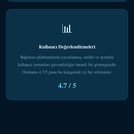
📊
Kullanıcı Değerlendirmeleri
Bağımsız platformlarda yayınlanmış, tarihli ve ayrıntılı
kullanıcı yorumları güvenilirliğin önemli bir göstergesidir.
Ortalama 4.7/5 puan bu kategoride iyi bir referanstır.
4.7 / 5