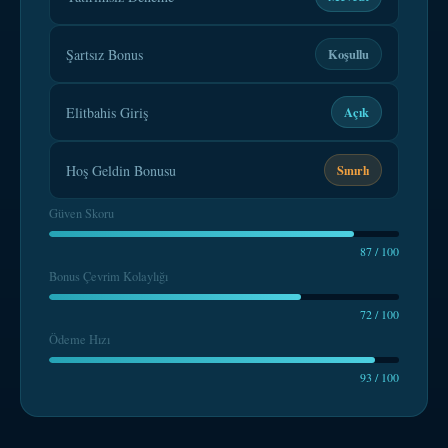
Şartsız Bonus
Koşullu
Elitbahis Giriş
Açık
Hoş Geldin Bonusu
Sınırlı
Güven Skoru
87 / 100
Bonus Çevrim Kolaylığı
72 / 100
Ödeme Hızı
93 / 100