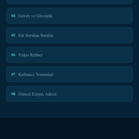
Güven ve Güvenlik
04
Sık Sorulan Sorular
05
Video Rehber
06
Kullanıcı Yorumları
07
Güncel Erişim Adresi
08