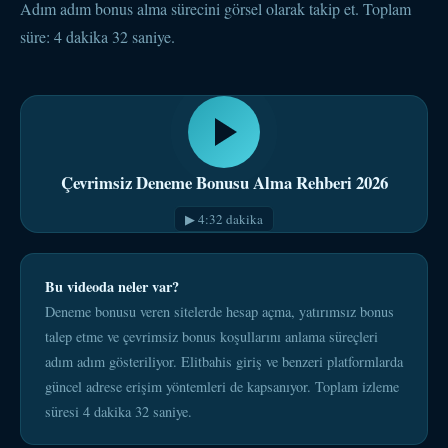
Adım adım bonus alma sürecini görsel olarak takip et. Toplam
süre: 4 dakika 32 saniye.
Çevrimsiz Deneme Bonusu Alma Rehberi 2026
▶ 4:32 dakika
Bu videoda neler var?
Deneme bonusu veren sitelerde hesap açma, yatırımsız bonus
talep etme ve çevrimsiz bonus koşullarını anlama süreçleri
adım adım gösteriliyor. Elitbahis giriş ve benzeri platformlarda
güncel adrese erişim yöntemleri de kapsanıyor. Toplam izleme
süresi 4 dakika 32 saniye.