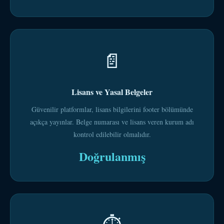
📄
Lisans ve Yasal Belgeler
Güvenilir platformlar, lisans bilgilerini footer bölümünde
açıkça yayınlar. Belge numarası ve lisans veren kurum adı
kontrol edilebilir olmalıdır.
Doğrulanmış