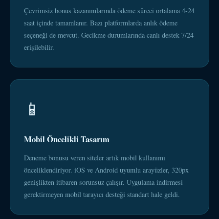
Çevrimsiz bonus kazanımlarında ödeme süreci ortalama 4-24
saat içinde tamamlanır. Bazı platformlarda anlık ödeme
seçeneği de mevcut. Gecikme durumlarında canlı destek 7/24
erişilebilir.
📱
Mobil Öncelikli Tasarım
Deneme bonusu veren siteler artık mobil kullanımı
önceliklendiriyor. iOS ve Android uyumlu arayüzler, 320px
genişlikten itibaren sorunsuz çalışır. Uygulama indirmesi
gerektirmeyen mobil tarayıcı desteği standart hale geldi.