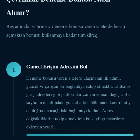
Alınır?
Beş adımda, yatırımsız deneme bonusu veren sitelerde hesap
açmaktan bonusu kullanmaya kadar tüm süreç.
Güncel Erişim Adresini Bul
1
Deneme bonusu veren sitelere ulaşmanın ilk adımı,
güncel ve çalışan bir bağlantıya sahip olmaktır. Elitbahis
giriş adresleri gibi platformlar zaman zaman değişir. Bu
sayfanın en altındaki güncel adres bölümünü kontrol et ya
da doğrudan aşağıdaki bağlantıyı kullan. Adres
değişikliklerini takip etmek için bu sayfayı favorilere
eklemen yeterli.