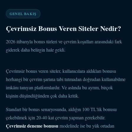
GENEL BAKIŞ
Çevrimsiz Bonus Veren Siteler Nedir?
2026 itibarıyla bonus türleri ve çevrim koşulları arasındaki fark
giderek daha belirgin hale geldi.
Çevrimsiz bonus veren siteler, kullanıcılara aldıkları bonusu
herhangi bir çevrim şartına tabi tutmadan doğrudan kullanabilme
imkânı tanıyan platformlardır. Ve aslında bu ayrım, birçok
kişinin düşündüğünden çok daha kritik.
Standart bir bonus senaryosunda, aldığın 100 TL'lik bonusu
çekebilmek için 20-40 kat çevrim yapman gerekebilir.
Çevrimsiz deneme bonusu
modelinde ise bu yük ortadan