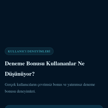
KULLANICI DENEYIMLERI
Deneme Bonusu Kullananlar Ne
Düşünüyor?
Gerçek kullanıcıların çevrimsiz bonus ve yatırımsız deneme
bonusu deneyimleri.