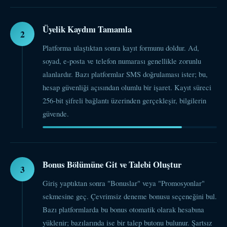
Üyelik Kaydını Tamamla
2
Platforma ulaştıktan sonra kayıt formunu doldur. Ad,
soyad, e-posta ve telefon numarası genellikle zorunlu
alanlardır. Bazı platformlar SMS doğrulaması ister; bu,
hesap güvenliği açısından olumlu bir işaret. Kayıt süreci
256-bit şifreli bağlantı üzerinden gerçekleşir, bilgilerin
güvende.
Bonus Bölümüne Git ve Talebi Oluştur
3
Giriş yaptıktan sonra "Bonuslar" veya "Promosyonlar"
sekmesine geç. Çevrimsiz deneme bonusu seçeneğini bul.
Bazı platformlarda bu bonus otomatik olarak hesabına
yüklenir; bazılarında ise bir talep butonu bulunur. Şartsız