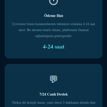
⏱️
Ödeme Hızı
Çevrimsiz bonus kazanımlarının ödenmesi ortalama 4-24 saat
sürer. Bu sürenin tutarlı olması, platformun finansal
sağlamlığının göstergesidir.
4-24 saat
💬
7/24 Canlı Destek
Türkçe dil desteği sunan, yanıt süresi 2 dakikanın altında olan