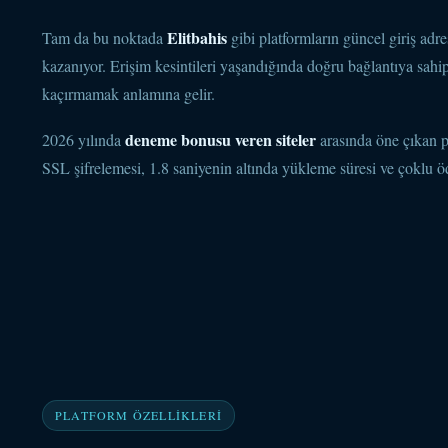
Elitbahis
Tam da bu noktada
gibi platformların güncel giriş adr
kazanıyor. Erişim kesintileri yaşandığında doğru bağlantıya sahip
kaçırmamak anlamına gelir.
deneme bonusu veren siteler
2026 yılında
arasında öne çıkan pl
SSL şifrelemesi, 1.8 saniyenin altında yükleme süresi ve çoklu 
PLATFORM ÖZELLIKLERI