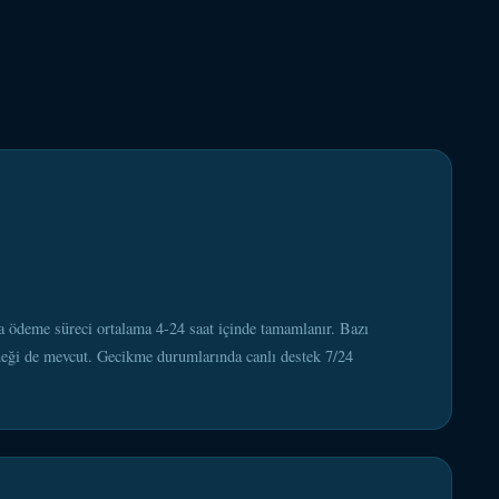
 ödeme süreci ortalama 4-24 saat içinde tamamlanır. Bazı
neği de mevcut. Gecikme durumlarında canlı destek 7/24