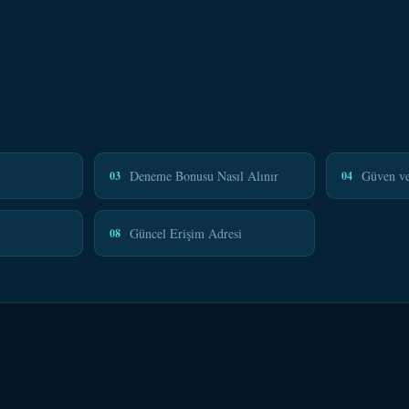
i
Deneme Bonusu Nasıl Alınır
Güven ve
03
04
ı
Güncel Erişim Adresi
08