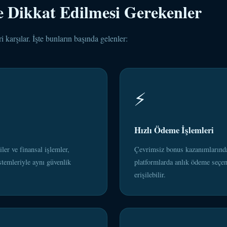
e Dikkat Edilmesi Gerekenler
i karşılar. İşte bunların başında gelenler:
⚡
Hızlı Ödeme İşlemleri
iler ve finansal işlemler,
Çevrimsiz bonus kazanımlarında
stemleriyle aynı güvenlik
platformlarda anlık ödeme seçe
erişilebilir.