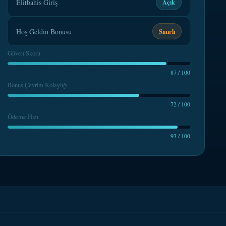
Elitbahis Giriş
Açık
Hoş Geldin Bonusu
Sınırlı
Güven Skoru
87 / 100
Bonus Çevrim Kolaylığı
72 / 100
Ödeme Hızı
93 / 100