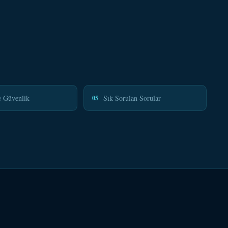
 Güvenlik
Sık Sorulan Sorular
05